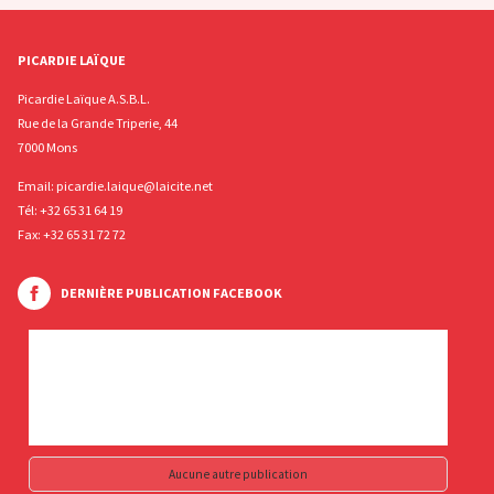
PICARDIE LAÏQUE
Picardie Laïque A.S.B.L.
Rue de la Grande Triperie, 44
7000 Mons
Email:
picardie.laique@laicite.net
Tél:
+32 65 31 64 19
Fax: +32 65 31 72 72
DERNIÈRE PUBLICATION FACEBOOK
Aucune autre publication