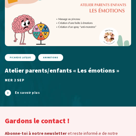
PICARDIE LAÏQUE
ANIMATIONS
Atelier parents/enfants « Les émotions »
MER 2 SEP
En savoir plus
Gardons le contact !
Abonne-toi à notre newsletter
et reste informé.e de notre