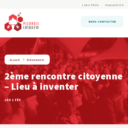
Labo Philo
HumaniCité
NOUS CONTACTER
string(9) « evenement »
Accueil
Événements
2ème rencontre citoyenne
– Lieu à inventer
JEU 1 FÉV