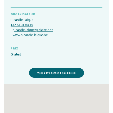
ORGANISATEUR
Picardie Laïque
+32 65 31 64 19
picardie.laique@laicite.net
www.picardie-laique.be
PRIX
Gratuit
Voir l’événement Facebook