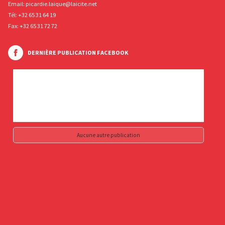
Email:
picardie.laique@laicite.net
Tél:
+32 65 31 64 19
Fax: +32 65 31 72 72
DERNIÈRE PUBLICATION FACEBOOK
Aucune autre publication