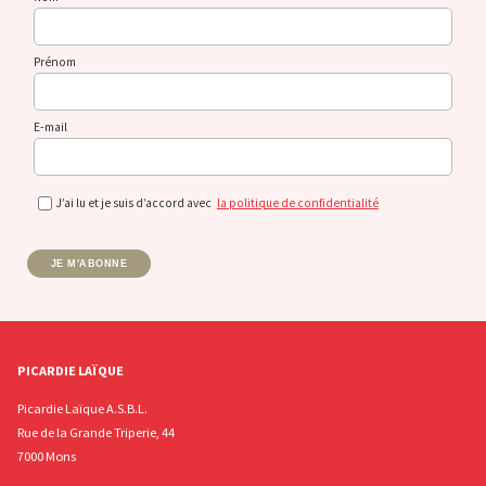
Prénom
E-mail
J’ai lu et je suis d’accord avec
la politique de confidentialité
JE M'ABONNE
PICARDIE LAÏQUE
Picardie Laïque A.S.B.L.
Rue de la Grande Triperie, 44
7000 Mons