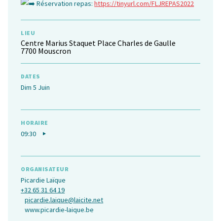
Réservation repas:
https://tinyurl.com/FLJREPAS2022
LIEU
Centre Marius Staquet Place Charles de Gaulle
7700 Mouscron
DATES
Dim 5 Juin
HORAIRE
09:30
ORGANISATEUR
Picardie Laïque
+32 65 31 64 19
picardie.laique@laicite.net
www.picardie-laique.be