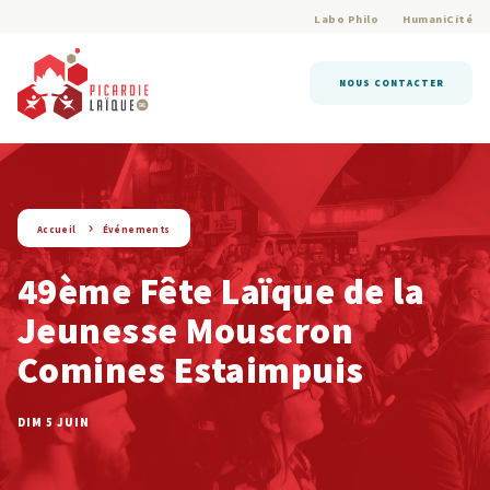
Labo Philo
HumaniCité
NOUS CONTACTER
string(9) « evenement »
Accueil
Événements
49ème Fête Laïque de la
Jeunesse Mouscron
Comines Estaimpuis
DIM 5 JUIN