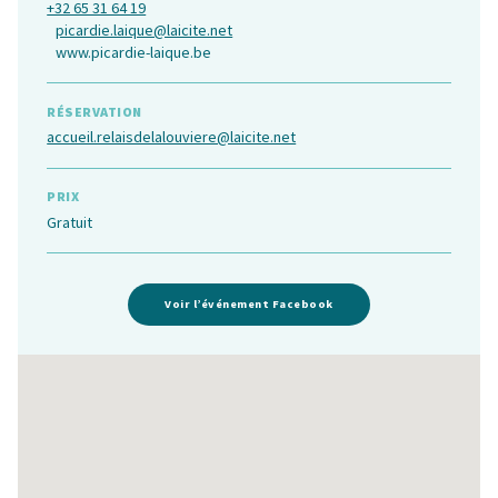
+32 65 31 64 19
picardie.laique@laicite.net
www.picardie-laique.be
RÉSERVATION
accueil.relaisdelalouviere@laicite.net
PRIX
Gratuit
Voir l’événement Facebook