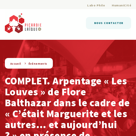
Labo Philo
HumaniCité
NOUS CONTACTER
string(9) « evenement »
Accueil
Événements
COMPLET. Arpentage « Les
Louves » de Flore
Balthazar dans le cadre de
« C’était Marguerite et les
autres… et aujourd’hui
? » en présence de