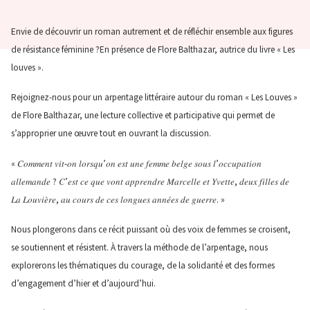
Envie de découvrir un roman autrement et de réfléchir ensemble aux figures
de résistance féminine ?En présence de Flore Balthazar, autrice du livre « Les
louves ».
Rejoignez-nous pour un arpentage littéraire autour du roman « Les Louves »
de Flore Balthazar, une lecture collective et participative qui permet de
s’approprier une œuvre tout en ouvrant la discussion.
« 𝐶𝑜𝑚𝑚𝑒𝑛𝑡 𝑣𝑖𝑡-𝑜𝑛 𝑙𝑜𝑟𝑠𝑞𝑢’𝑜𝑛 𝑒𝑠𝑡 𝑢𝑛𝑒 𝑓𝑒𝑚𝑚𝑒 𝑏𝑒𝑙𝑔𝑒 𝑠𝑜𝑢𝑠 𝑙’𝑜𝑐𝑐𝑢𝑝𝑎𝑡𝑖𝑜𝑛
𝑎𝑙𝑙𝑒𝑚𝑎𝑛𝑑𝑒 ? 𝐶’𝑒𝑠𝑡 𝑐𝑒 𝑞𝑢𝑒 𝑣𝑜𝑛𝑡 𝑎𝑝𝑝𝑟𝑒𝑛𝑑𝑟𝑒 𝑀𝑎𝑟𝑐𝑒𝑙𝑙𝑒 𝑒𝑡 𝑌𝑣𝑒𝑡𝑡𝑒, 𝑑𝑒𝑢𝑥 𝑓𝑖𝑙𝑙𝑒𝑠 𝑑𝑒
𝐿𝑎 𝐿𝑜𝑢𝑣𝑖𝑒̀𝑟𝑒, 𝑎𝑢 𝑐𝑜𝑢𝑟𝑠 𝑑𝑒 𝑐𝑒𝑠 𝑙𝑜𝑛𝑔𝑢𝑒𝑠 𝑎𝑛𝑛𝑒́𝑒𝑠 𝑑𝑒 𝑔𝑢𝑒𝑟𝑟𝑒. »
Nous plongerons dans ce récit puissant où des voix de femmes se croisent,
se soutiennent et résistent. À travers la méthode de l’arpentage, nous
explorerons les thématiques du courage, de la solidarité et des formes
d’engagement d’hier et d’aujourd’hui.