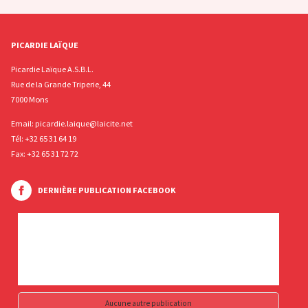
PICARDIE LAÏQUE
Picardie Laïque A.S.B.L.
Rue de la Grande Triperie, 44
7000 Mons
Email:
picardie.laique@laicite.net
Tél:
+32 65 31 64 19
Fax: +32 65 31 72 72
DERNIÈRE PUBLICATION FACEBOOK
Aucune autre publication