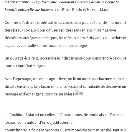
Au programme : « 𝑷𝒐𝒑 𝑭𝒂𝒔𝒄𝒊𝒔𝒎𝒆 : 𝒄𝒐𝒎𝒎𝒆𝒏𝒕 𝒍’𝒆𝒙𝒕𝒓𝒆̂𝒎𝒆 𝒅𝒓𝒐𝒊𝒕𝒆 𝒂 𝒈𝒂𝒈𝒏𝒆́ 𝒍𝒂
𝒃𝒂𝒕𝒂𝒊𝒍𝒍𝒆 𝒄𝒖𝒍𝒕𝒖𝒓𝒆𝒍𝒍𝒆 𝒔𝒖𝒓 𝑰𝒏𝒕𝒆𝒓𝒏𝒆𝒕 » de Pierre Plottu et Maxime Macé.
Comment l’extrême droite utilise les codes de la pop culture, de l’humour et
des réseaux sociaux pour diffuser ses idées sans en avoir l’air ? Le livre
dévoile les stratégies numériques, les mèmes et les récits viraux qui séduisent
les jeunes et installent insidieusement une idéologie.
Un ouvrage éclairant, accessible et indispensable pour comprendre ce qui se
joue aujourd’hui en ligne.
Avec l’arpentage, on se partage le livre, on lit un morceau chacun·e et on en
discute ensemble. Une façon simple, collective et stimulante de découvrir un
ouvrage et d’échanger autour de ses idées !
____
La Coalition 8 Mai est un collectif d’associations, de syndicats et d’acteurs
locaux réunis autour d’un objectif commun :
commémorer la fin de la Seconde Guerre mondiale tout en sensibilisant aux