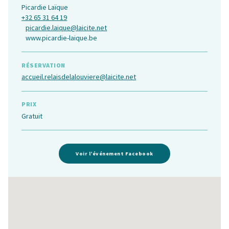
Picardie Laïque
+32 65 31 64 19
picardie.laique@laicite.net
www.picardie-laique.be
RÉSERVATION
accueil.relaisdelalouviere@laicite.net
PRIX
Gratuit
Voir l’événement Facebook