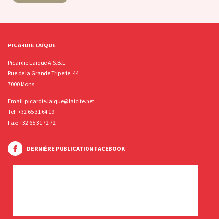
PICARDIE LAÏQUE
Picardie Laïque A.S.B.L.
Rue de la Grande Triperie, 44
7000 Mons
Email:
picardie.laique@laicite.net
Tél:
+32 65 31 64 19
Fax: +32 65 31 72 72
DERNIÈRE PUBLICATION FACEBOOK