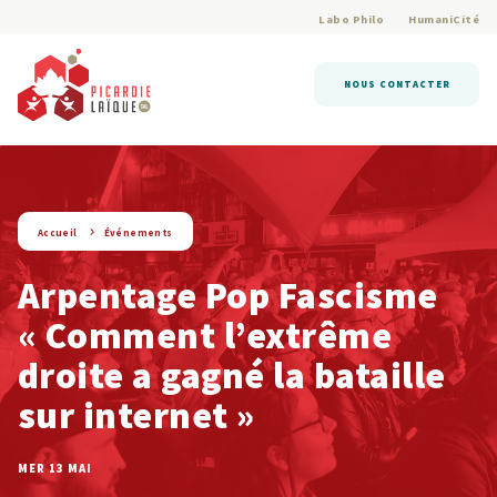
Labo Philo
HumaniCité
NOUS CONTACTER
string(9) « evenement »
Accueil
Événements
Arpentage Pop Fascisme
« Comment l’extrême
droite a gagné la bataille
sur internet »
MER 13 MAI