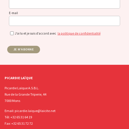
E-mail
J’ai lu et je suis d’accord avec
la politique de confidentialité
JE M'ABONNE
PICARDIE LAÏQUE
Picardie Laïque A.S.B.L.
Rue de la Grande Triperie, 44
7000 Mons
Email:
picardie.laique@laicite.net
Tél:
+32 65 31 64 19
Fax: +32 65 31 72 72