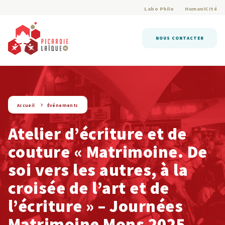
Labo Philo
HumaniCité
NOUS CONTACTER
string(9) « evenement »
Accueil
Événements
Atelier d’écriture et de
couture « Matrimoine. De
soi vers les autres, à la
croisée de l’art et de
l’écriture » – Journées
Matrimoine Mons 2025