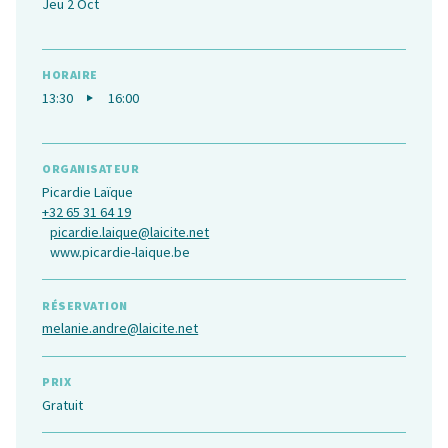
Jeu 2 Oct
HORAIRE
13:30
16:00
ORGANISATEUR
Picardie Laïque
+32 65 31 64 19
picardie.laique@laicite.net
www.picardie-laique.be
RÉSERVATION
melanie.andre@laicite.net
PRIX
Gratuit