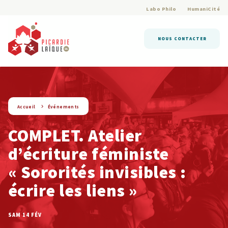
Labo Philo
HumaniCité
NOUS CONTACTER
string(9) « evenement »
Accueil
Événements
COMPLET. Atelier
d’écriture féministe
« Sororités invisibles :
écrire les liens »
SAM 14 FÉV