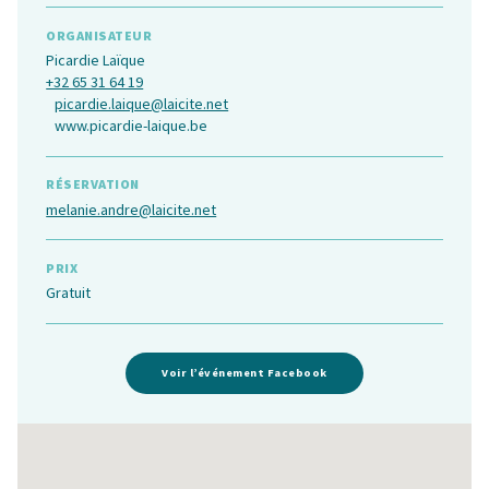
ORGANISATEUR
Picardie Laïque
+32 65 31 64 19
picardie.laique@laicite.net
www.picardie-laique.be
RÉSERVATION
melanie.andre@laicite.net
PRIX
Gratuit
Voir l’événement Facebook