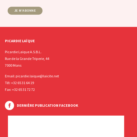
JE M'ABONNE
PICARDIE LAÏQUE
Picardie Laïque A.S.B.L.
Rue de la Grande Triperie, 44
7000 Mons
Email:
picardie.laique@laicite.net
Tél:
+32 65 31 64 19
Fax: +32 65 31 72 72
DERNIÈRE PUBLICATION FACEBOOK