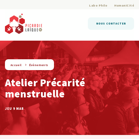
Labo Philo
HumaniCité
NOUS CONTACTER
string(9) « evenement »
Accueil
Événements
Atelier Précarité
menstruelle
JEU 9 MAR