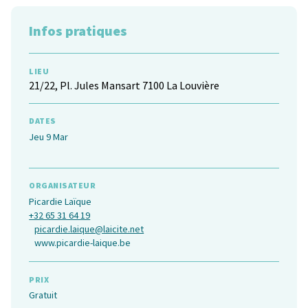
Infos pratiques
LIEU
21/22, Pl. Jules Mansart 7100 La Louvière
DATES
Jeu 9 Mar
ORGANISATEUR
Picardie Laïque
+32 65 31 64 19
picardie.laique@laicite.net
www.picardie-laique.be
PRIX
Gratuit