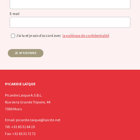
E-mail
J’ai lu et je suis d’accord avec
la politique de confidentialité
JE M'ABONNE
PICARDIE LAÏQUE
Picardie Laïque A.S.B.L.
Rue de la Grande Triperie, 44
7000 Mons
Email:
picardie.laique@laicite.net
Tél:
+32 65 31 64 19
Fax: +32 65 31 72 72