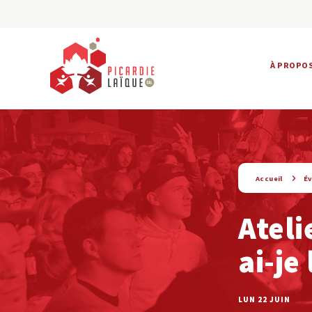
À PROPO
string(9) « evenement »
Accueil
É
Ateli
ai-je
LUN 22 JUIN