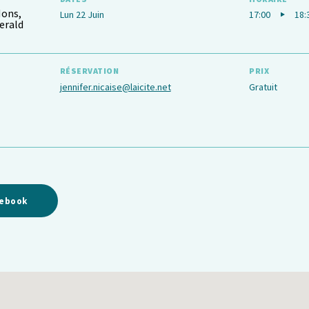
Mons,
Lun 22 Juin
17:00
18:
erald
RÉSERVATION
PRIX
jennifer.nicaise@laicite.net
Gratuit
cebook