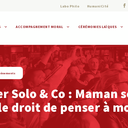
Labo Philo
HumaniCité
S
ACCOMPAGNEMENT MORAL
CÉRÉMONIES LAÏQUES
Assistance morale
Individuelle
Collective
vénements
er Solo & Co : Maman s
 le droit de penser à mo