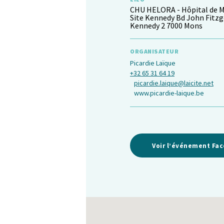
CHU HELORA - Hôpital de 
Site Kennedy Bd John Fitzg
Kennedy 2 7000 Mons
ORGANISATEUR
Picardie Laïque
+32 65 31 64 19
picardie.laique@laicite.net
www.picardie-laique.be
Voir l’événement Fa