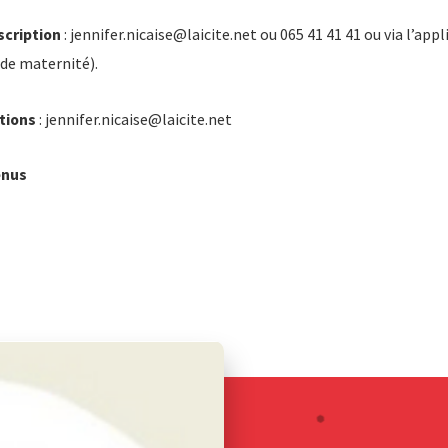
scription
: jennifer.nicaise@laicite.net ou 065 41 41 41 ou via l’app
de maternité).
tions
: jennifer.nicaise@laicite.net
enus