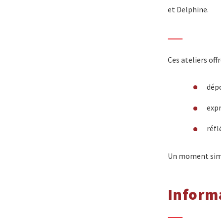
et Delphine.
Ces ateliers off
dépo
expr
réfl
Un moment simpl
Inform