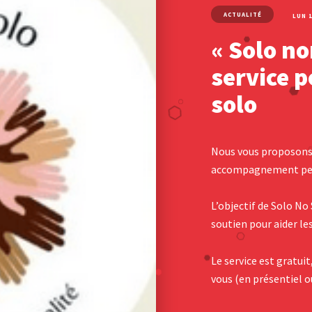
ACTUALITÉ
LUN 
« Solo no
service p
solo
Nous vous proposons
accompagnement pens
L’objectif de Solo No 
soutien pour aider le
Le service est gratuit
vous (en présentiel o