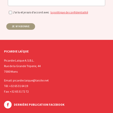
J’ai lu et je suis d’accord avec
la politique de confidentialité
JE M'ABONNE
PICARDIE LAÏQUE
Picardie Laïque A.S.B.L.
Rue de la Grande Triperie, 44
7000 Mons
Email:
picardie.laique@laicite.net
Tél:
+32 65 31 64 19
Fax: +32 65 31 72 72
DERNIÈRE PUBLICATION FACEBOOK