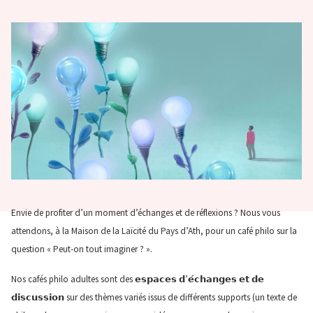
Envie de profiter d’un moment d’échanges et de réflexions ? Nous vous
attendons, à la Maison de la Laïcité du Pays d’Ath, pour un café philo sur la
question « Peut-on tout imaginer ? ».
Nos cafés philo adultes sont des 𝗲𝘀𝗽𝗮𝗰𝗲𝘀 𝗱’𝗲́𝗰𝗵𝗮𝗻𝗴𝗲𝘀 𝗲𝘁 𝗱𝗲
𝗱𝗶𝘀𝗰𝘂𝘀𝘀𝗶𝗼𝗻 sur des thèmes variés issus de différents supports (un texte de