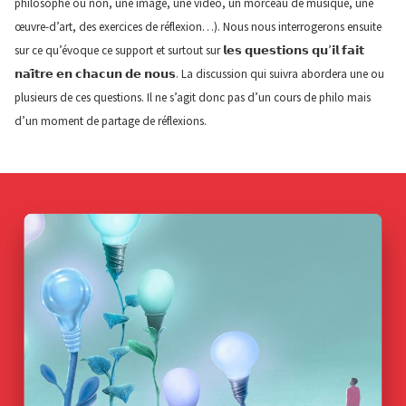
philosophe ou non, une image, une vidéo, un morceau de musique, une
œuvre-d’art, des exercices de réflexion…). Nous nous interrogerons ensuite
sur ce qu’évoque ce support et surtout sur 𝗹𝗲𝘀 𝗾𝘂𝗲𝘀𝘁𝗶𝗼𝗻𝘀 𝗾𝘂’𝗶𝗹 𝗳𝗮𝗶𝘁
𝗻𝗮𝗶̂𝘁𝗿𝗲 𝗲𝗻 𝗰𝗵𝗮𝗰𝘂𝗻 𝗱𝗲 𝗻𝗼𝘂𝘀. La discussion qui suivra abordera une ou
plusieurs de ces questions. Il ne s’agit donc pas d’un cours de philo mais
d’un moment de partage de réflexions.