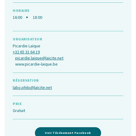
HORAIRE
16:00
18:00
ORGANISATEUR
Picardie Laïque
+32 65 31 64 19
picardie.laique@laicite.net
www.picardie-laique.be
RÉSERVATION
labo.philo@laicite.net
PRIX
Gratuit
Voir l’événement Facebook