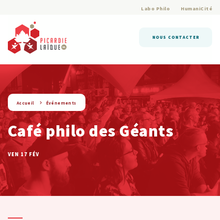
Labo Philo
HumaniCité
NOUS CONTACTER
string(9) « evenement »
Accueil
Événements
Café philo des Géants
VEN 17 FÉV