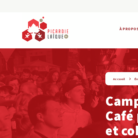
À PROPO
string(9) « evenement »
Accueil
É
Camp
Café 
et co