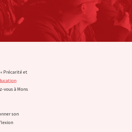
« Précarité et
ducation
z-vous à Mons
donner son
flexion