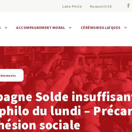
Labo Philo
HumaniCité
S
ACCOMPAGNEMENT MORAL
CÉRÉMONIES LAÏQUES
Assistance morale
Individuelle
Collective
vénements
agne Solde insuffisan
philo du lundi – Précar
hésion sociale