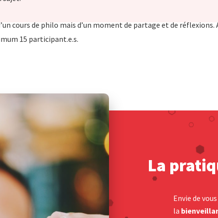
 d’un cours de philo mais d’un moment de partage et de réflexions.
imum 15 participant.e.s.
La pratiq
Envie de vou
la
bienveilla