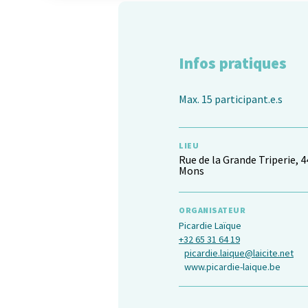
Infos pratiques
Max. 15 participant.e.s
LIEU
Rue de la Grande Triperie, 4
Mons
ORGANISATEUR
Picardie Laïque
+32 65 31 64 19
picardie.laique@laicite.net
www.picardie-laique.be