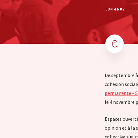
LUN 4 NOV
De septembre à 
cohésion sociale
permanente « Sol
le 4 novembre p
Espaces ouverts
opinion et à la
collective sur un