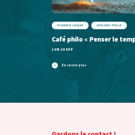
PICARDIE LAÏQUE
ATELIERS PHILO
Café philo « Penser le tem
LUN 14 SEP
En savoir plus
Gardons le contact !