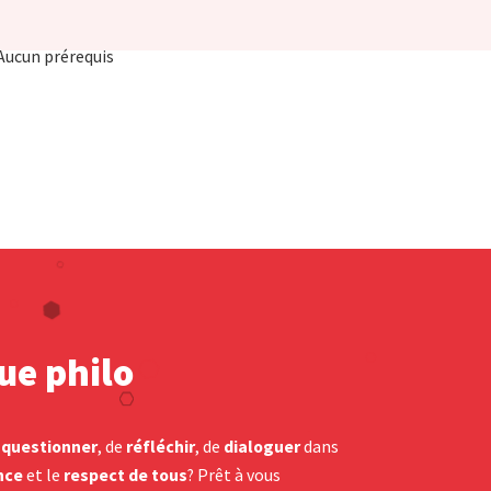
 Aucun prérequis
ue philo
s
questionner
, de
réfléchir
, de
dialoguer
dans
nce
et le
respect de tous
? Prêt à vous