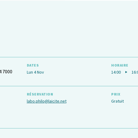
DATES
HORAIRE
4 7000
Lun 4 Nov
14:00
16:
RÉSERVATION
PRIX
labo.philo@laicite.net
Gratuit