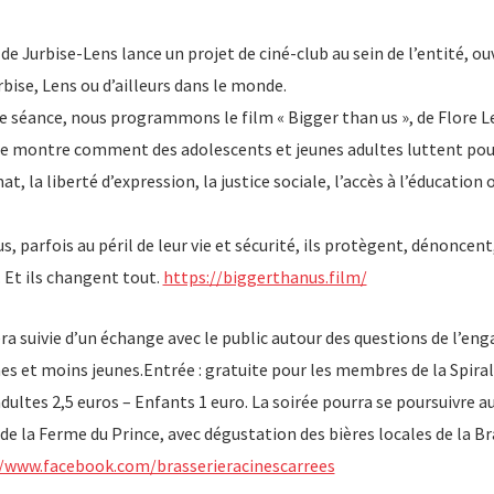
 de Jurbise-Lens lance un projet de ciné-club au sein de l’entité, ou
bise, Lens ou d’ailleurs dans le monde.
e séance, nous programmons le film « Bigger than us », de Flore L
 montre comment des adolescents et jeunes adultes luttent pour
t, la liberté d’expression, la justice sociale, l’accès à l’éducation 
s, parfois au péril de leur vie et sécurité, ils protègent, dénoncent
. Et ils changent tout.
https://biggerthanus.film/
era suivie d’un échange avec le public autour des questions de l’e
nes et moins jeunes.Entrée : gratuite pour les membres de la Spira
ltes 2,5 euros – Enfants 1 euro. La soirée pourra se poursuivre au
 de la Ferme du Prince, avec dégustation des bières locales de la B
//www.facebook.com/brasserieracinescarrees