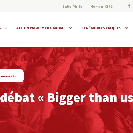
Labo Philo
HumaniCité
S
ACCOMPAGNEMENT MORAL
CÉRÉMONIES LAÏQUES
Assistance morale
Individuelle
Collective
vénements
débat « Bigger than us