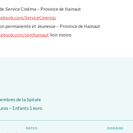
 de :Service Cinéma – Province de Hainaut
cebook.com/ServiceCinema/
on permanente et Jeunesse – Province de Hainaut
cebook.com/sepjhainaut
Voir moins
membres de la Spirale
ros – Enfants 1 euro.
DATES
HORAIRE