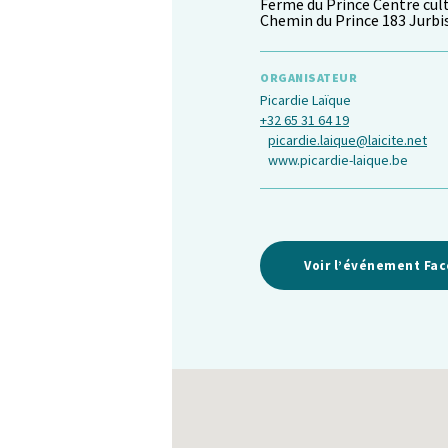
Ferme du Prince Centre cult
Chemin du Prince 183 Jurbi
ORGANISATEUR
Picardie Laïque
+32 65 31 64 19
picardie.laique@laicite.net
www.picardie-laique.be
Voir l’événement Fa