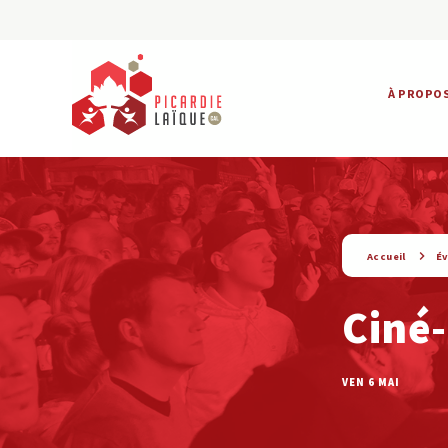
À PROPO
string(9) « evenement »
Accueil
É
Ciné-
VEN 6 MAI