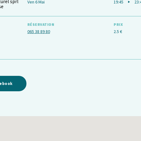
urel sprl
Ven 6 Mai
19:45
23:
se
RÉSERVATION
PRIX
065 38 89 80
2.5 €
cebook