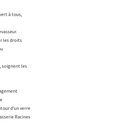
vert à tous,
evasseur.
 les droits
ou
, soignent les
ngagement
le
tour d’un verre
rasserie Racines