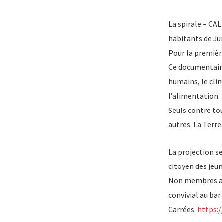
La spirale – CAL
habitants de Jur
Pour la premièr
Ce documentaire
humains, le clima
l’alimentation.
Seuls contre tou
autres. La Terre
La projection s
citoyen des jeu
Non membres adu
convivial au bar
Carrées.
https: