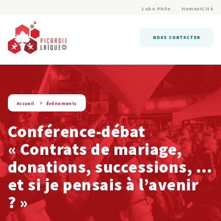
Labo Philo
HumaniCité
NOUS CONTACTER
string(9) « evenement »
Accueil
Événements
Conférence-débat
« Contrats de mariage,
donations, successions, …
et si je pensais à l’avenir
? »