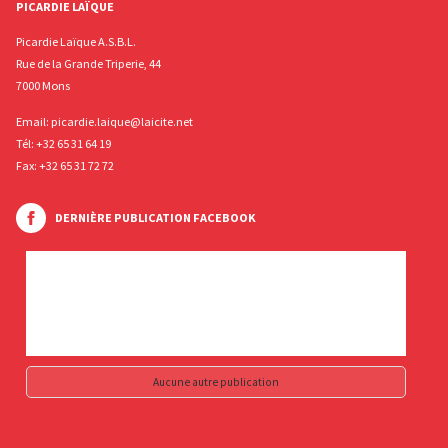
PICARDIE LAÏQUE
Picardie Laïque A.S.B.L.
Rue de la Grande Triperie, 44
7000 Mons
Email:
picardie.laique@laicite.net
Tél:
+32 65 31 64 19
Fax: +32 65 31 72 72
DERNIÈRE PUBLICATION FACEBOOK
Aucune autre publication