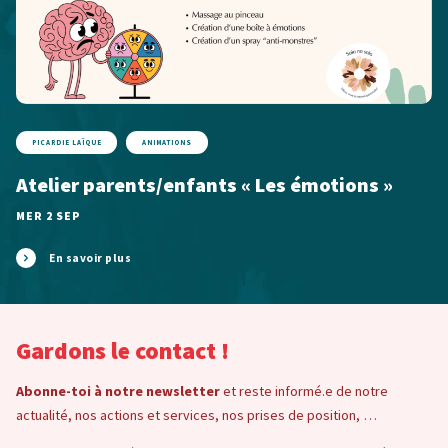
PICARDIE LAÏQUE
ANIMATIONS
Atelier parents/enfants « Les émotions »
MER 2 SEP
En savoir plus
Gardons le contact !
Abonne-toi à notre newsletter
et reste informé.e de notre
actualité, nos actions et services, nos prises de position, …