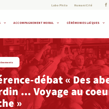
Labo Philo
HumaniCité
S
ACCOMPAGNEMENT MORAL
CÉRÉMONIES LAÏQUES
Assistance morale
Individuelle
Collective
vénements
rence-débat « Des abe
rdin … Voyage au coeu
che »