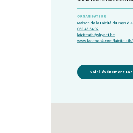
ORGANISATEUR
Maison de la Laïcité du Pays d’A
068 45 64 92
laiciteath@skynet.be
www.facebook.com/laicite.ath/
Voir l’événement Fa