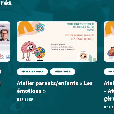
rés
PICARDIE LAÏQUE
ANIMATIONS
PIC
d
Atelier parents/enfants « Les
Ate
émotions »
« A
gèr
MER 2 SEP
MER 2