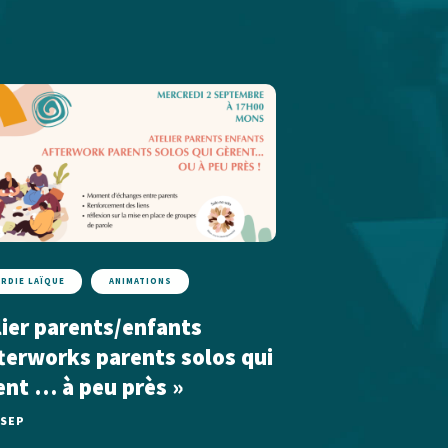
ARDIE LAÏQUE
ANIMATIONS
lier parents/enfants
fterworks parents solos qui
ent … à peu près »
 SEP