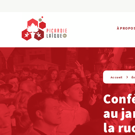
À PROPO
string(9) « evenement »
Accueil
É
Confé
au ja
la ru