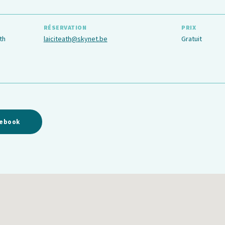
RÉSERVATION
PRIX
th
laiciteath@skynet.be
Gratuit
cebook