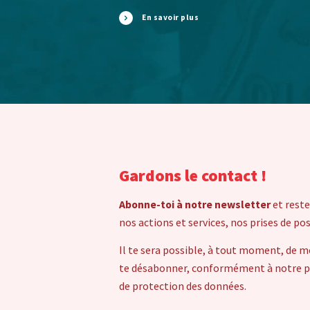
En savoir plus
Gardons le contact !
Abonne-toi à notre newsletter
et reste
nos actions et services, nos prises de po
Il te sera possible, à tout moment, de m
te désabonner, conformément à notre pol
de protection des données.