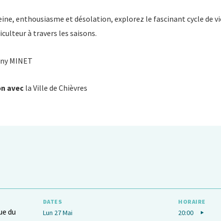
eine, enthousiasme et désolation, explorez le fascinant cycle de vi
piculteur à travers les saisons.
ony MINET
on avec
la Ville de Chièvres
DATES
HORAIRE
ue du
Lun 27 Mai
20:00