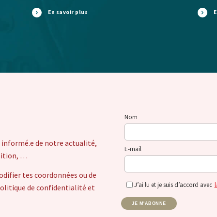
En savoir plus
E
Nom
 informé.e de notre actualité,
E-mail
sition, …
odifier tes coordonnées ou de
J’ai lu et je suis d’accord avec
l
itique de confidentialité et
JE M'ABONNE