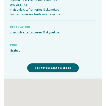
065 78 11 53
maisonlaiciteframeries@skynet.be
laicite-frameries.be/frameries/index
RÉSERVATION
maisonlaiciteframeries@skynet.be
PRIX
Gratuit
Voir l’événement Facebook