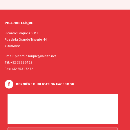
PICARDIE LAÏQUE
Picardie Laïque A.S.B.L.
Rue de la Grande Triperie, 44
7000 Mons
Email:
picardie.laique@laicite.net
Tél:
+32 65 31 64 19
Fax: +32 65 31 72 72
DERNIÈRE PUBLICATION FACEBOOK