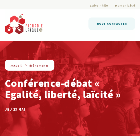
Labo Philo
HumaniCité
NOUS CONTACTER
string(9) « evenement »
Accueil
Événements
Conférence-débat «
Egalité, liberté, laïcité »
JEU 23 MAI