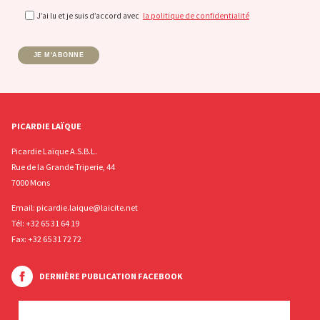
J’ai lu et je suis d’accord avec
la politique de confidentialité
JE M'ABONNE
PICARDIE LAÏQUE
Picardie Laïque A.S.B.L.
Rue de la Grande Triperie, 44
7000 Mons
Email:
picardie.laique@laicite.net
Tél:
+32 65 31 64 19
Fax: +32 65 31 72 72
DERNIÈRE PUBLICATION FACEBOOK