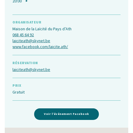
20:00
ORGANISATEUR
Maison de la Laïcité du Pays d’Ath
068 45 64 92
laiciteath@skynet.be
www.facebook.com/laicite.ath/
RÉSERVATION
laiciteath@skynet.be
PRIX
Gratuit
Voir l’événement Facebook