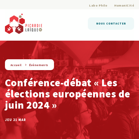
Labo Philo
HumaniCité
NOUS CONTACTER
string(9) « evenement »
Accueil
Événements
Conférence-débat « Les
élections européennes de
juin 2024 »
JEU 21 MAR