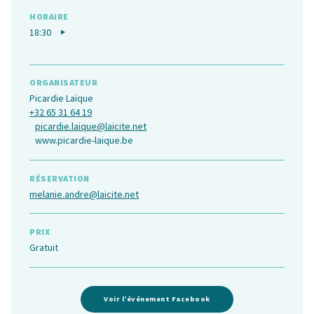
HORAIRE
18:30
ORGANISATEUR
Picardie Laïque
+32 65 31 64 19
picardie.laique@laicite.net
www.picardie-laique.be
RÉSERVATION
melanie.andre@laicite.net
PRIX
Gratuit
Voir l’événement Facebook