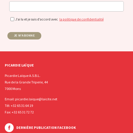
J’ai lu et je suis d’accord avec
la politique de confidentialité
JE M'ABONNE
PICARDIE LAÏQUE
Picardie Laïque A.S.B.L.
Rue de la Grande Triperie, 44
7000 Mons
Email:
picardie.laique@laicite.net
Tél:
+32 65 31 64 19
Fax: +32 65 31 72 72
DERNIÈRE PUBLICATION FACEBOOK