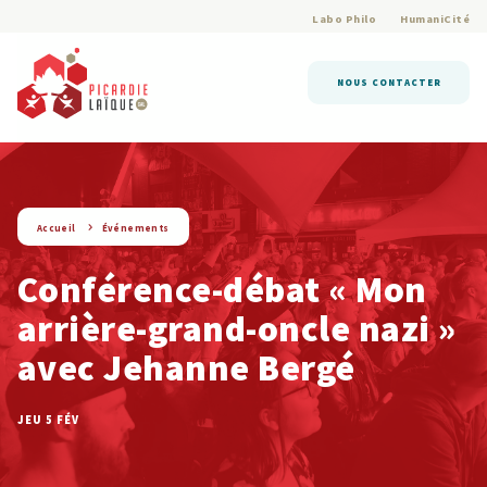
Labo Philo
HumaniCité
NOUS CONTACTER
string(9) « evenement »
Accueil
Événements
Conférence-débat « Mon
arrière-grand-oncle nazi »
avec Jehanne Bergé
JEU 5 FÉV