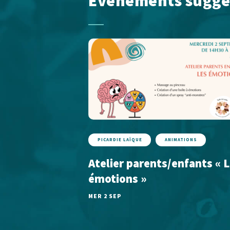
Événements suggé
PICARDIE LAÏQUE
ANIMATIONS
Atelier parents/enfants « 
émotions »
MER 2 SEP