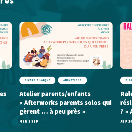
rés
PICARDIE LAÏQUE
ANIMATIONS
PIC
Les
Atelier parents/enfants
Rale
« Afterworks parents solos qui
rés
gèrent … à peu près »
? »
MER 2 SEP
JEU 1