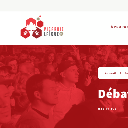
À PROPO
string(9) « evenement »
Accueil
É
Débat
MAR 23 AVR