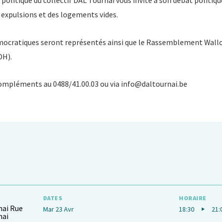
 politique du collectif DAL Tournai vous invite à son débat politique
expulsions et des logements vides.
mocratiques seront représentés ainsi que le Rassemblement Wallo
DH).
ompléments au 0488/41.00.03 ou via info@daltournai.be
DATES
HORAIRE
nai Rue
Mar 23 Avr
18:30
21:
nai