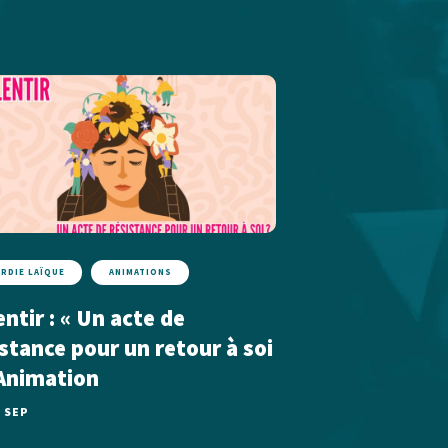
ARDIE LAÏQUE
ANIMATIONS
ntir : « Un acte de
istance pour un retour à soi
 Animation
0 SEP