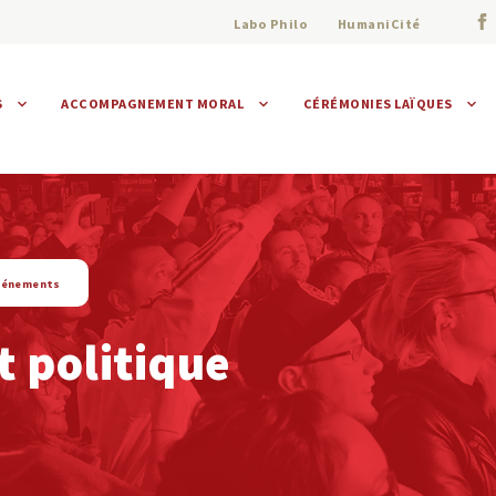
Labo Philo
HumaniCité
S
ACCOMPAGNEMENT MORAL
CÉRÉMONIES LAÏQUES
Assistance morale
Individuelle
Collective
vénements
 politique