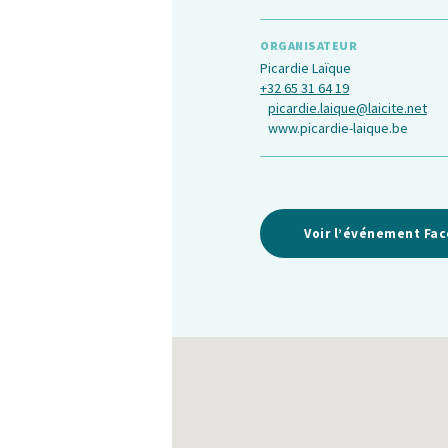
ORGANISATEUR
Picardie Laïque
+32 65 31 64 19
picardie.laique@laicite.net
www.picardie-laique.be
Voir l’événement Fa