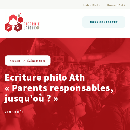
Labo Philo
HumaniCité
NOUS CONTACTER
string(9) « evenement »
Accueil
Événements
Ecriture philo Ath
« Parents responsables,
jusqu’où ? »
VEN 13 DÉC