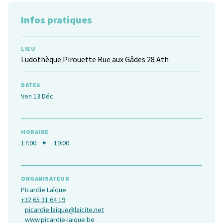
Infos pratiques
LIEU
Ludothèque Pirouette
Rue aux Gâdes 28 Ath
DATES
Ven 13 Déc
HORAIRE
17:00
19:00
ORGANISATEUR
Picardie Laïque
+32 65 31 64 19
picardie.laique@laicite.net
www.picardie-laique.be