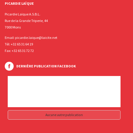
PICARDIE LAÏQUE
Picardie Laïque A.S.B.L.
Rue de la Grande Triperie, 44
7000 Mons
Email:
picardie.laique@laicite.net
Tél:
+32 65 31 64 19
Fax: +32 65 31 72 72
DERNIÈRE PUBLICATION FACEBOOK
Aucune autre publication