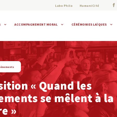
Labo Philo
HumaniCité
S
ACCOMPAGNEMENT MORAL
CÉRÉMONIES LAÏQUES
Assistance morale
Individuelle
Collective
vénements
ition « Quand les
ements se mêlent à la
e »