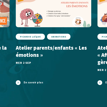
PICARDIE LAÏQUE
ANIMATIONS
PIC
 la
Atelier parents/enfants « Les
Ate
émotions »
« A
gèr
MER 2 SEP
MER 2
En savoir plus
E