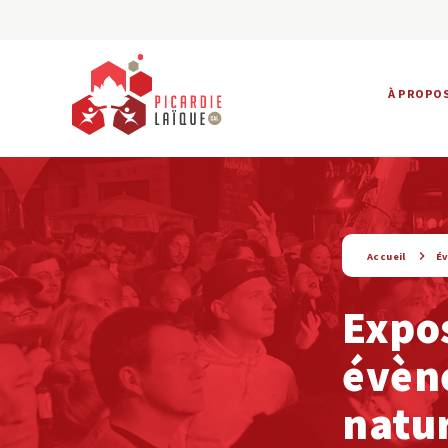
À PROPO
string(9) « evenement »
Accueil
É
Expos
évèn
natur