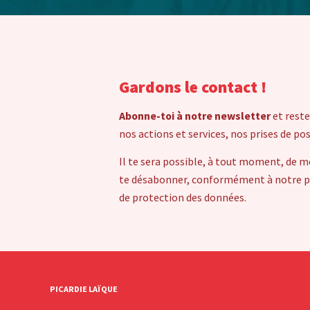
Gardons le contact !
Abonne-toi à notre newsletter
et reste
nos actions et services, nos prises de po
Il te sera possible, à tout moment, de m
te désabonner, conformément à notre pol
de protection des données.
PICARDIE LAÏQUE