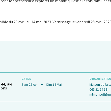
tent le spectateur à explorer un monde qui est à la fois familier e
sible du 29 avril au 14 mai 2023. Vernissage le vendredi 28 avril 2023
DATES
ORGANISATE
 44, rue
Sam 29 Avr
Dim 14 Mai
Maison de la L
 Mons
065 31 64 19
mlmonsoff@gm