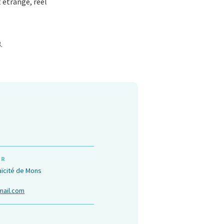
t étrange, réel
.
UR
aïcité de Mons
ail.com