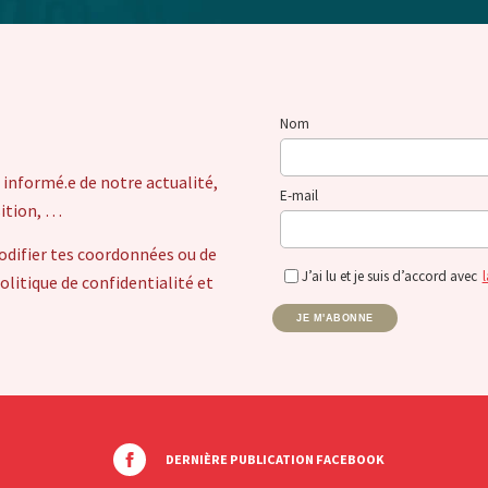
Nom
 informé.e de notre actualité,
E-mail
sition, …
odifier tes coordonnées ou de
J’ai lu et je suis d’accord avec
l
itique de confidentialité et
JE M'ABONNE
DERNIÈRE PUBLICATION FACEBOOK