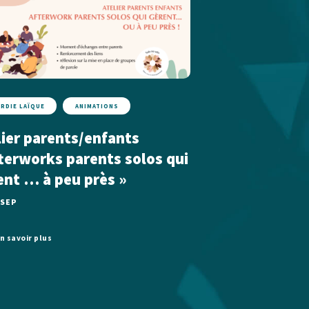
ARDIE LAÏQUE
ANIMATIONS
lier parents/enfants
fterworks parents solos qui
ent … à peu près »
 SEP
n savoir plus