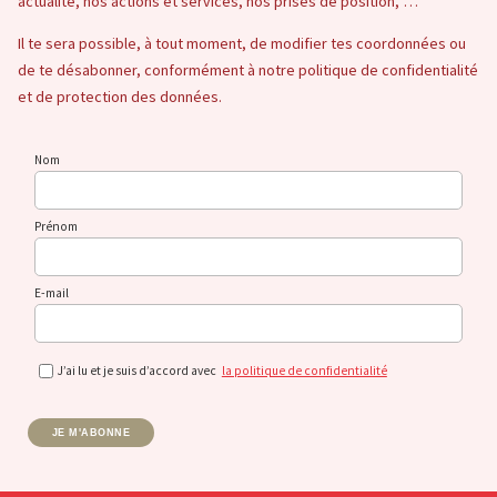
actualité, nos actions et services, nos prises de position, …
Il te sera possible, à tout moment, de modifier tes coordonnées ou
de te désabonner, conformément à notre politique de confidentialité
et de protection des données.
Nom
Prénom
E-mail
J’ai lu et je suis d’accord avec
la politique de confidentialité
JE M'ABONNE