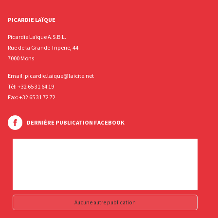
PICARDIE LAÏQUE
Picardie Laïque A.S.B.L.
Rue de la Grande Triperie, 44
7000 Mons
Email:
picardie.laique@laicite.net
Tél:
+32 65 31 64 19
Fax: +32 65 31 72 72
DERNIÈRE PUBLICATION FACEBOOK
Aucune autre publication