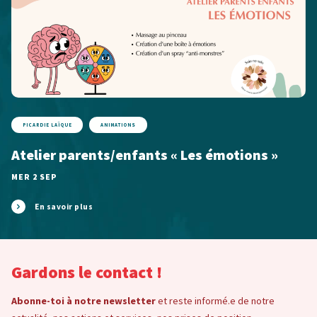
PICARDIE LAÏQUE
ANIMATIONS
Atelier parents/enfants « Les émotions »
MER 2 SEP
En savoir plus
Gardons le contact !
Abonne-toi à notre newsletter
et reste informé.e de notre