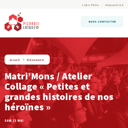
Labo Philo
HumaniCité
NOUS CONTACTER
string(9) « evenement »
Accueil
Événements
Matri’Mons / Atelier
Collage « Petites et
grandes histoires de nos
héroïnes »
SAM 13 MAI