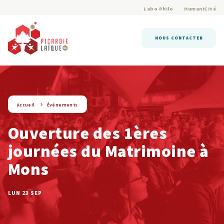
Labo Philo
HumaniCité
NOUS CONTACTER
string(9) « evenement »
Accueil
Événements
Ouverture des 1ères
journées du Matrimoine à
Mons
LUN 23 SEP