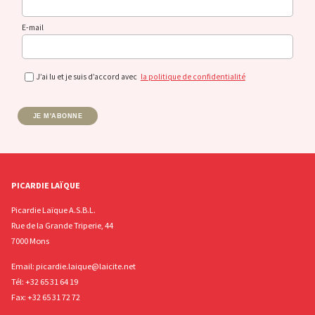
E-mail
J’ai lu et je suis d’accord avec
la politique de confidentialité
JE M'ABONNE
PICARDIE LAÏQUE
Picardie Laïque A.S.B.L.
Rue de la Grande Triperie, 44
7000 Mons
Email:
picardie.laique@laicite.net
Tél:
+32 65 31 64 19
Fax: +32 65 31 72 72