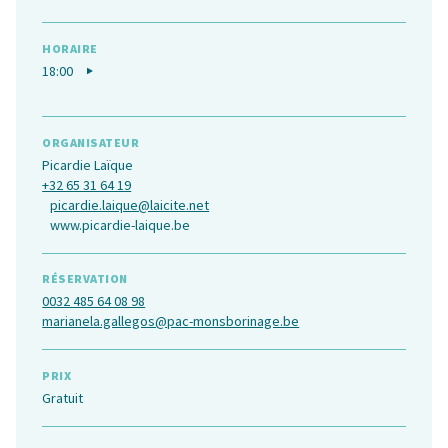
HORAIRE
18:00
ORGANISATEUR
Picardie Laïque
+32 65 31 64 19
picardie.laique@laicite.net
www.picardie-laique.be
RÉSERVATION
0032 485 64 08 98
marianela.gallegos@pac-monsborinage.be
PRIX
Gratuit