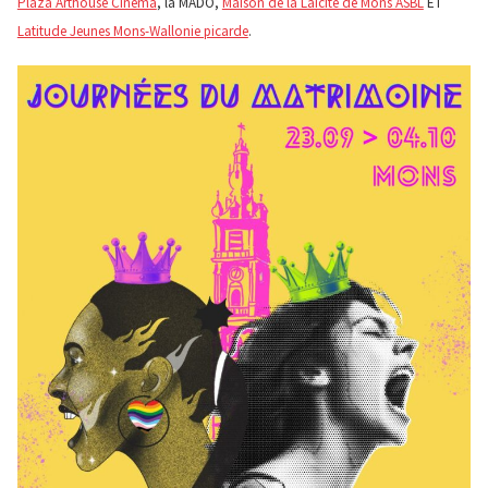
Plaza Arthouse Cinema
, la MADO,
Maison de la Laïcité de Mons ASBL
ET
Latitude Jeunes Mons-Wallonie picarde
.