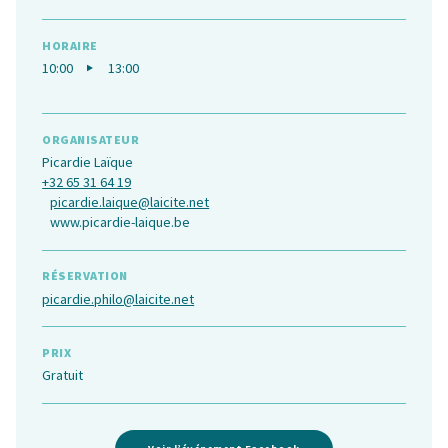
HORAIRE
10:00
13:00
ORGANISATEUR
Picardie Laïque
+32 65 31 64 19
picardie.laique@laicite.net
www.picardie-laique.be
RÉSERVATION
picardie.philo@laicite.net
PRIX
Gratuit