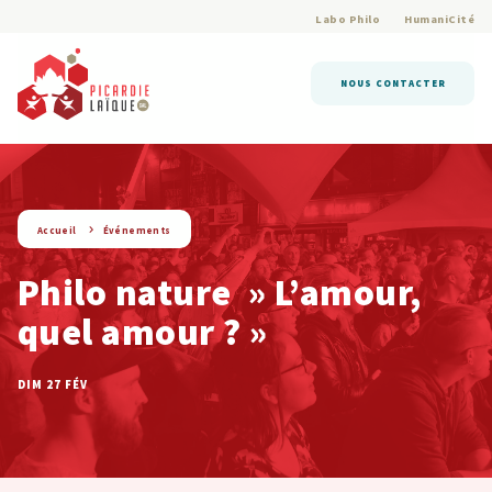
Labo Philo
HumaniCité
NOUS CONTACTER
string(9) « evenement »
Accueil
Événements
Philo nature » L’amour,
quel amour ? »
DIM 27 FÉV