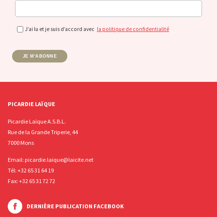
J’ai lu et je suis d’accord avec
la politique de confidentialité
JE M'ABONNE
PICARDIE LAÏQUE
Picardie Laïque A.S.B.L.
Rue de la Grande Triperie, 44
7000 Mons
Email:
picardie.laique@laicite.net
Tél:
+32 65 31 64 19
Fax: +32 65 31 72 72
DERNIÈRE PUBLICATION FACEBOOK