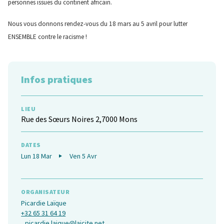
personnes issues du continent africain.
Nous vous donnons rendez-vous du 18 mars au 5 avril pour lutter
ENSEMBLE contre le racisme !
Infos pratiques
LIEU
Rue des Sœurs Noires 2,7000 Mons
DATES
Lun 18 Mar
Ven 5 Avr
ORGANISATEUR
Picardie Laïque
+32 65 31 64 19
picardie.laique@laicite.net