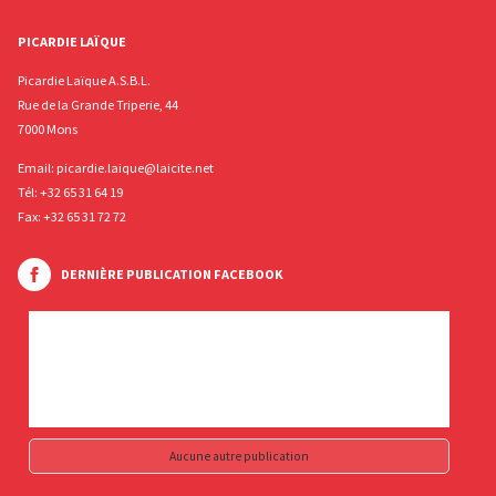
PICARDIE LAÏQUE
Picardie Laïque A.S.B.L.
Rue de la Grande Triperie, 44
7000 Mons
Email:
picardie.laique@laicite.net
Tél:
+32 65 31 64 19
Fax: +32 65 31 72 72
DERNIÈRE PUBLICATION FACEBOOK
Aucune autre publication