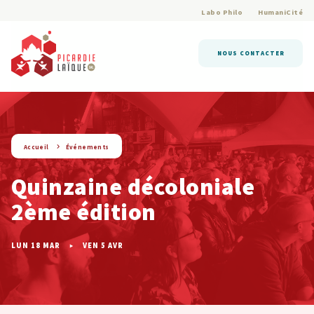
Labo Philo
HumaniCité
NOUS CONTACTER
string(9) « evenement »
Accueil
Événements
Quinzaine décoloniale
2ème édition
LUN 18 MAR
VEN 5 AVR