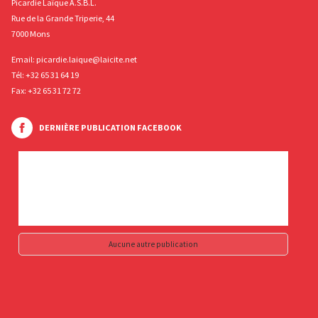
Picardie Laïque A.S.B.L.
Rue de la Grande Triperie, 44
7000 Mons
Email:
picardie.laique@laicite.net
Tél:
+32 65 31 64 19
Fax: +32 65 31 72 72
DERNIÈRE PUBLICATION FACEBOOK
Aucune autre publication