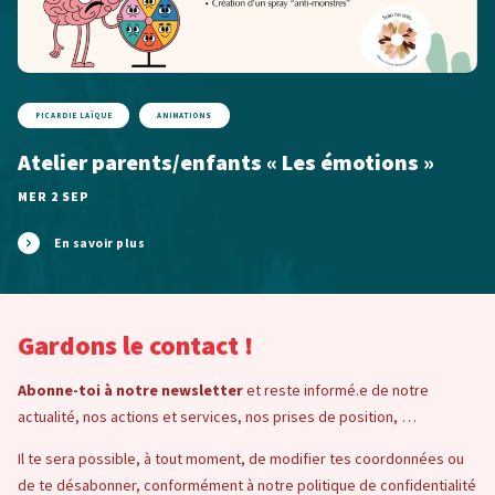
PICARDIE LAÏQUE
ANIMATIONS
Atelier parents/enfants « Les émotions »
MER 2 SEP
En savoir plus
Gardons le contact !
Abonne-toi à notre newsletter
et reste informé.e de notre
actualité, nos actions et services, nos prises de position, …
Il te sera possible, à tout moment, de modifier tes coordonnées ou
de te désabonner, conformément à notre politique de confidentialité