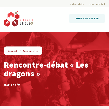
Labo Philo
HumaniCité
NOUS CONTACTER
string(9) « evenement »
Accueil
Événements
Rencontre-débat « Les
dragons »
MAR 27 FÉV