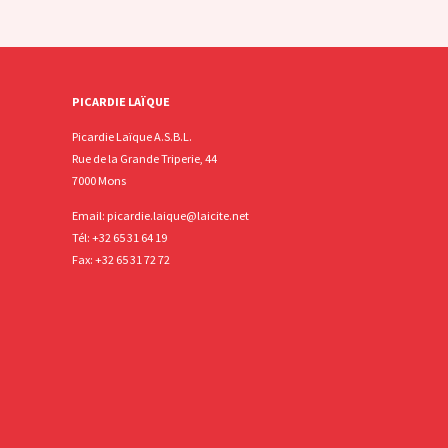
PICARDIE LAÏQUE
Picardie Laïque A.S.B.L.
Rue de la Grande Triperie, 44
7000 Mons
Email:
picardie.laique@laicite.net
Tél:
+32 65 31 64 19
Fax: +32 65 31 72 72