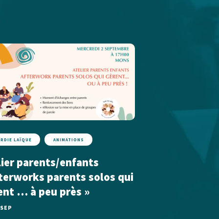
ARDIE LAÏQUE
ANIMATIONS
lier parents/enfants
fterworks parents solos qui
ent … à peu près »
 SEP