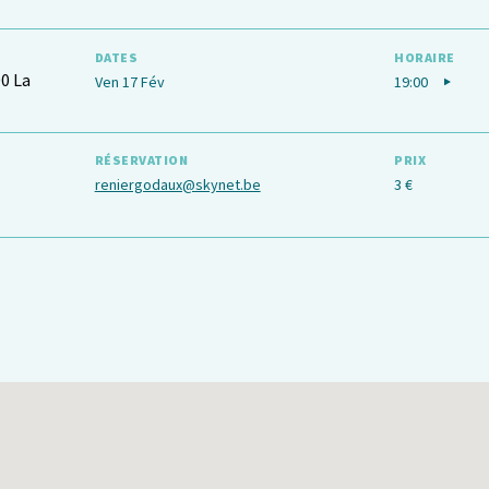
DATES
HORAIRE
00 La
Ven 17 Fév
19:00
RÉSERVATION
PRIX
reniergodaux@skynet.be
3 €