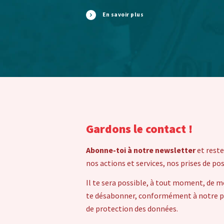
En savoir plus
Gardons le contact !
Abonne-toi à notre newsletter
et reste
nos actions et services, nos prises de po
Il te sera possible, à tout moment, de m
te désabonner, conformément à notre pol
de protection des données.