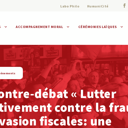
Labo Philo
HumaniCité
S
ACCOMPAGNEMENT MORAL
CÉRÉMONIES LAÏQUES
Assistance morale
Individuelle
Collective
vénements
ontre-débat « Lutter
tivement contre la fr
évasion fiscales: une