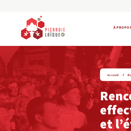
À PROPO
string(9) « evenement »
Accueil
É
Renc
effec
et l’