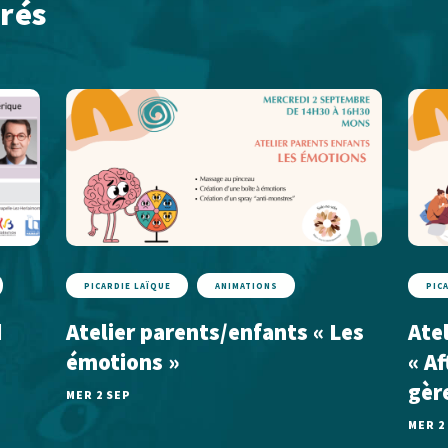
rés
PICARDIE LAÏQUE
ANIMATIONS
PIC
d
Atelier parents/enfants « Les
Ate
émotions »
« A
gèr
MER 2 SEP
MER 2