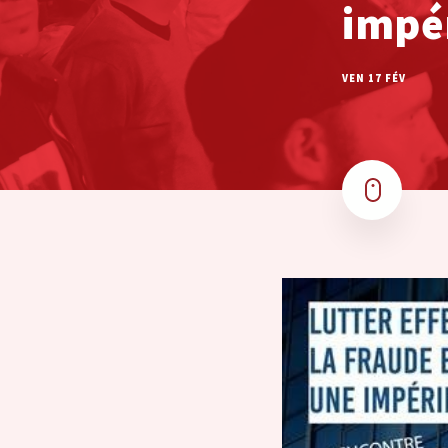
impér
VEN 17 FÉV