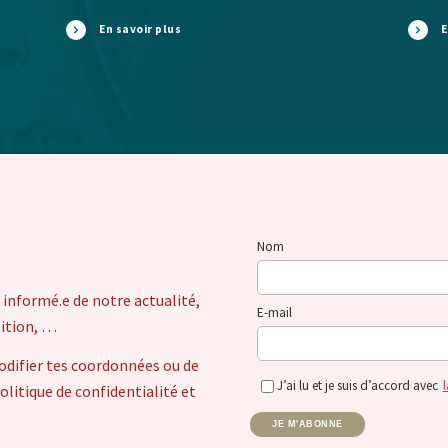
En savoir plus
E
Nom
 informé.e de notre actualité,
E-mail
sition, …
odifier tes coordonnées ou de
J’ai lu et je suis d’accord avec
l
itique de confidentialité et
JE M'ABONNE