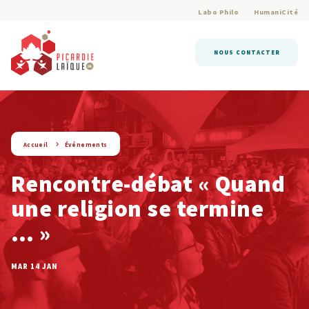
Labo Philo
HumaniCité
NOUS CONTACTER
string(9) « evenement »
Accueil
Événements
Rencontre-débat « Quand
une religion se termine
… »
MAR 14 JAN