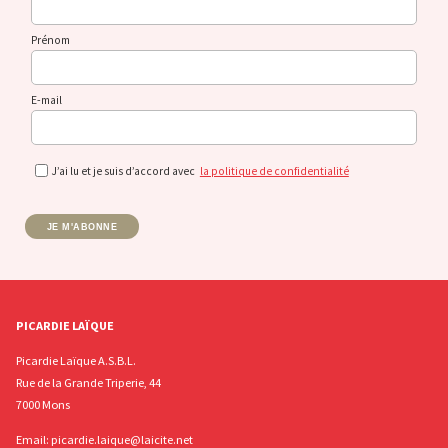
Prénom
E-mail
J’ai lu et je suis d’accord avec
la politique de confidentialité
JE M'ABONNE
PICARDIE LAÏQUE
Picardie Laïque A.S.B.L.
Rue de la Grande Triperie, 44
7000 Mons
Email:
picardie.laique@laicite.net