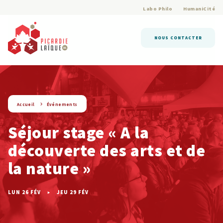
Labo Philo
HumaniCité
NOUS CONTACTER
string(9) « evenement »
Accueil
Événements
Séjour stage « A la
découverte des arts et de
la nature »
LUN 26 FÉV
JEU 29 FÉV