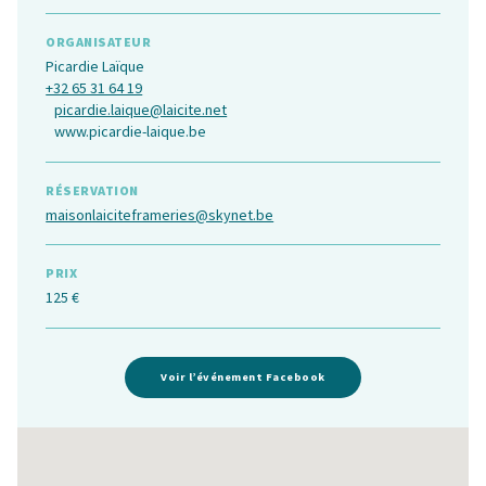
ORGANISATEUR
Picardie Laïque
+32 65 31 64 19
picardie.laique@laicite.net
www.picardie-laique.be
RÉSERVATION
maisonlaiciteframeries@skynet.be
PRIX
125 €
Voir l’événement Facebook