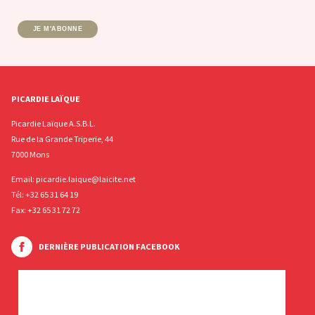
JE M'ABONNE
PICARDIE LAÏQUE
Picardie Laïque A.S.B.L.
Rue de la Grande Triperie, 44
7000 Mons
Email:
picardie.laique@laicite.net
Tél:
+32 65 31 64 19
Fax: +32 65 31 72 72
DERNIÈRE PUBLICATION FACEBOOK