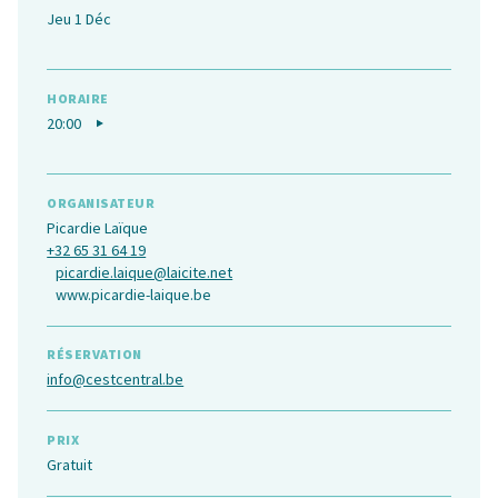
Jeu 1 Déc
HORAIRE
20:00
ORGANISATEUR
Picardie Laïque
+32 65 31 64 19
picardie.laique@laicite.net
www.picardie-laique.be
RÉSERVATION
info@cestcentral.be
PRIX
Gratuit