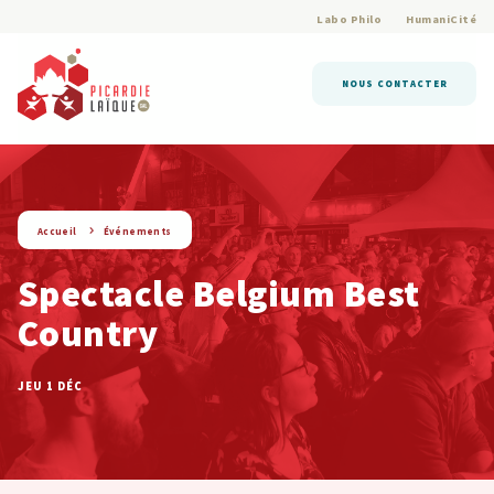
Labo Philo
HumaniCité
NOUS CONTACTER
string(9) « evenement »
Accueil
Événements
Spectacle Belgium Best
Country
JEU 1 DÉC