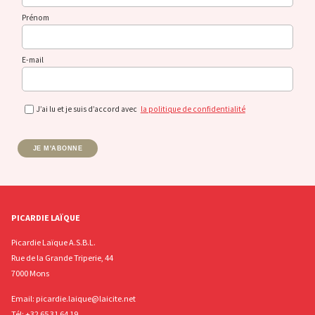
Prénom
E-mail
J’ai lu et je suis d’accord avec
la politique de confidentialité
JE M'ABONNE
PICARDIE LAÏQUE
Picardie Laïque A.S.B.L.
Rue de la Grande Triperie, 44
7000 Mons
Email:
picardie.laique@laicite.net
Tél:
+32 65 31 64 19