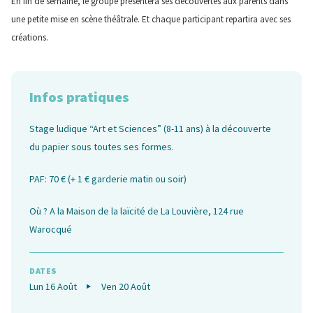
En fin de semaine, le groupe présentera ses découvertes aux parents dans
une petite mise en scène théâtrale. Et chaque participant repartira avec ses
créations.
Infos pratiques
Stage ludique “Art et Sciences” (8-11 ans) à la découverte
du papier sous toutes ses formes.
PAF: 70 € (+ 1 € garderie matin ou soir)
Où ? A la Maison de la laïcité de La Louvière, 124 rue
Warocqué
DATES
Lun 16 Août
Ven 20 Août