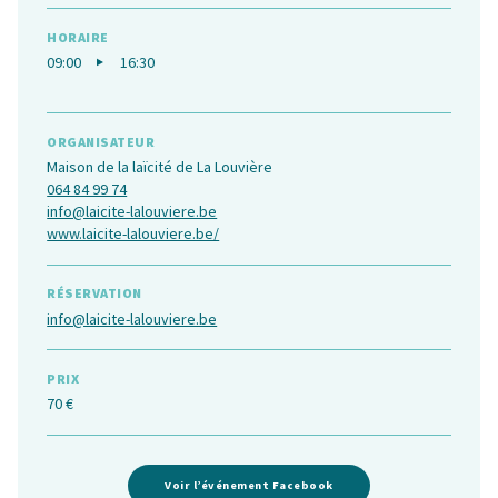
HORAIRE
09:00
16:30
ORGANISATEUR
Maison de la laïcité de La Louvière
064 84 99 74
info@laicite-lalouviere.be
www.laicite-lalouviere.be/
RÉSERVATION
info@laicite-lalouviere.be
PRIX
70 €
Voir l’événement Facebook