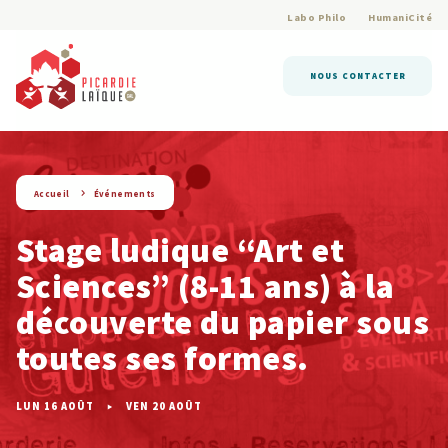
Labo Philo
HumaniCité
NOUS CONTACTER
Accueil
Événements
Stage ludique “Art et
Sciences” (8-11 ans) à la
découverte du papier sous
toutes ses formes.
LUN 16 AOÛT
VEN 20 AOÛT