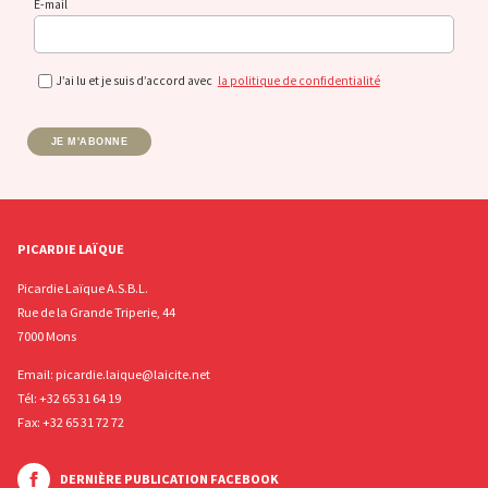
E-mail
J’ai lu et je suis d’accord avec
la politique de confidentialité
JE M'ABONNE
PICARDIE LAÏQUE
Picardie Laïque A.S.B.L.
Rue de la Grande Triperie, 44
7000 Mons
Email:
picardie.laique@laicite.net
Tél:
+32 65 31 64 19
Fax: +32 65 31 72 72
DERNIÈRE PUBLICATION FACEBOOK