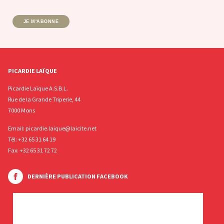
JE M'ABONNE
PICARDIE LAÏQUE
Picardie Laïque A.S.B.L.
Rue de la Grande Triperie, 44
7000 Mons
Email:
picardie.laique@laicite.net
Tél:
+32 65 31 64 19
Fax: +32 65 31 72 72
DERNIÈRE PUBLICATION FACEBOOK