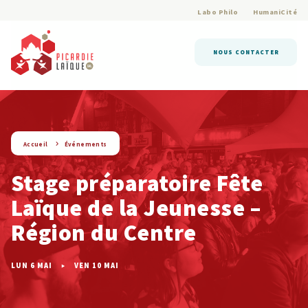
Labo Philo
HumaniCité
NOUS CONTACTER
string(9) « evenement »
Accueil
Événements
Stage préparatoire Fête
Laïque de la Jeunesse –
Région du Centre
LUN 6 MAI
VEN 10 MAI