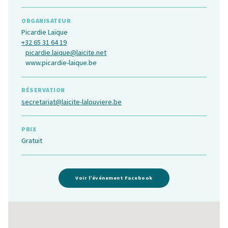
ORGANISATEUR
Picardie Laïque
+32 65 31 64 19
picardie.laique@laicite.net
www.picardie-laique.be
RÉSERVATION
secretariat@laicite-lalouviere.be
PRIX
Gratuit
Voir l’événement Facebook