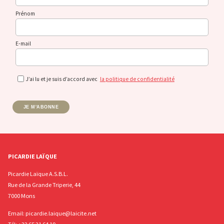
Prénom
E-mail
J’ai lu et je suis d’accord avec
la politique de confidentialité
JE M'ABONNE
PICARDIE LAÏQUE
Picardie Laïque A.S.B.L.
Rue de la Grande Triperie, 44
7000 Mons
Email:
picardie.laique@laicite.net