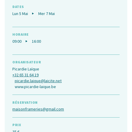
DATES
Lun 5 Mai
Mer 7 Mai
HORAIRE
09:00
16:00
ORGANISATEUR
Picardie Laïque
+32 65 31 64 19
picardie.laique@laicite.net
www.picardie-laique.be
RÉSERVATION
maisonframeries@gmail.com
PRIX
35 €