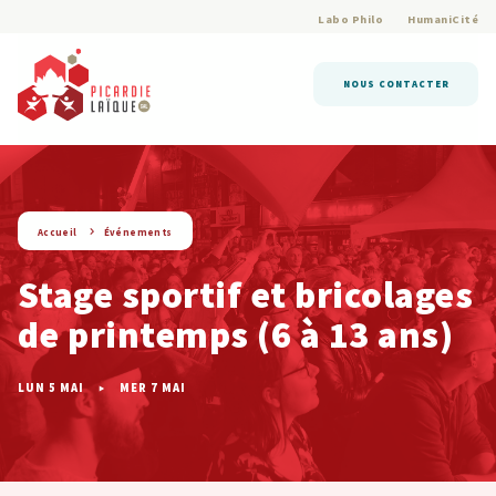
Labo Philo
HumaniCité
NOUS CONTACTER
string(9) « evenement »
Accueil
Événements
Stage sportif et bricolages
de printemps (6 à 13 ans)
LUN 5 MAI
MER 7 MAI