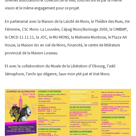
diverses associations et collectifs de la ville, tous·tes uni·es par la même
vision et le même engagement pour ce projet.
En partenariat avec la Maison de la Laïcité de Mons, le Théâtre des Rues, Vie
Féminine, CSC Mons- La Louvière, Cépag Mons/Borinage 2000, le CIMBWP,
le CNCD-11.11.11, la JOC, le MU-MONS, la Mutinerie Montoise, le Plaza Art
House, la Maison Arc en ciel de Mons, Financité, le centre de littérature
provincial de la Maison Losseau.
Et avec la collaboration du Musée de la Libération d’Obourg, l’asbl
Sémaphore, l’archi qui dégenre, Sauv mon ptit pat et Visit Mons.