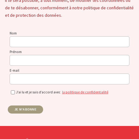
Il te sera possible, à tout moment, de modifier tes coordonnées ou
de te désabonner, conformément à notre politique de confidentialité
et de protection des données.
Nom
Prénom
E-mail
J’ai lu et je suis d’accord avec
la politique de confidentialité
JE M'ABONNE