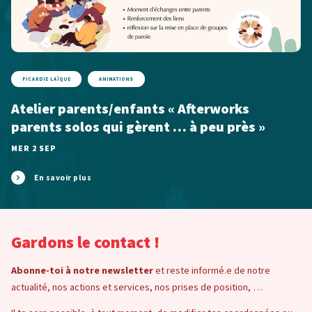
PICARDIE LAÏQUE
ANIMATIONS
Atelier parents/enfants « Afterworks
parents solos qui gèrent … à peu près »
MER 2 SEP
En savoir plus
Gardons le contact !
Abonne-toi à notre newsletter
et reste informé.e de notre
actualité, nos actions et services, nos prises de position, …