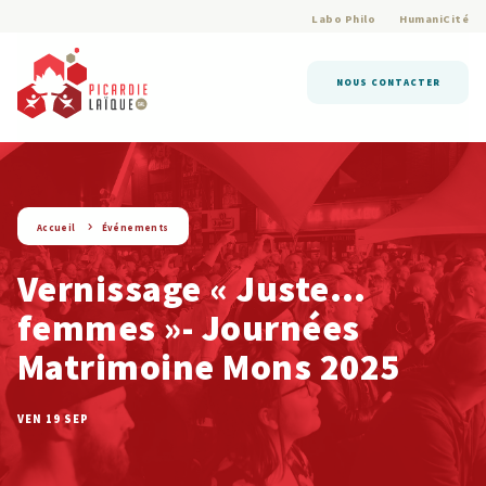
Labo Philo
HumaniCité
NOUS CONTACTER
string(9) « evenement »
Accueil
Événements
Vernissage « Juste…
femmes »- Journées
Matrimoine Mons 2025
VEN 19 SEP