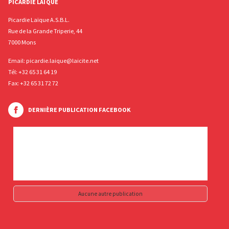
PICARDIE LAÏQUE
Picardie Laïque A.S.B.L.
Rue de la Grande Triperie, 44
7000 Mons
Email:
picardie.laique@laicite.net
Tél:
+32 65 31 64 19
Fax: +32 65 31 72 72
DERNIÈRE PUBLICATION FACEBOOK
Aucune autre publication