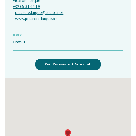
Picardie Laïque
+32 65 31 64 19
picardie.laique@laicite.net
www.picardie-laique.be
PRIX
Gratuit
Voir l’événement Facebook