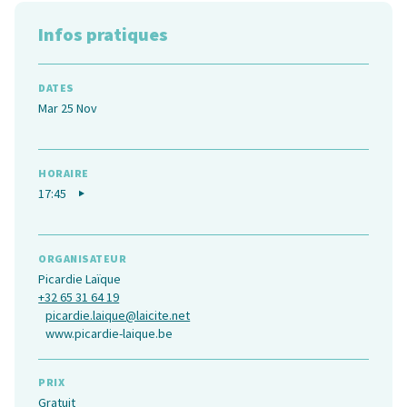
Infos pratiques
DATES
Mar 25 Nov
HORAIRE
17:45
ORGANISATEUR
Picardie Laïque
+32 65 31 64 19
picardie.laique@laicite.net
www.picardie-laique.be
PRIX
Gratuit