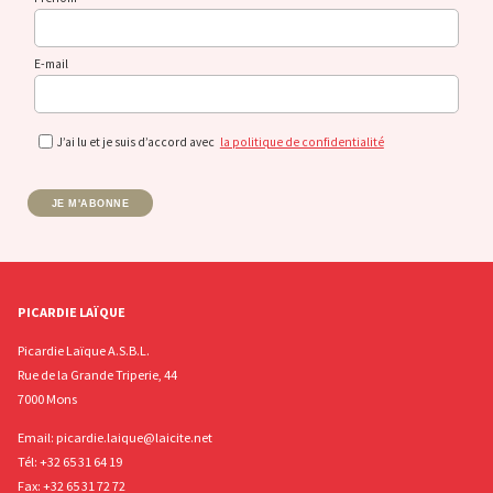
E-mail
J’ai lu et je suis d’accord avec
la politique de confidentialité
JE M'ABONNE
PICARDIE LAÏQUE
Picardie Laïque A.S.B.L.
Rue de la Grande Triperie, 44
7000 Mons
Email:
picardie.laique@laicite.net
Tél:
+32 65 31 64 19
Fax: +32 65 31 72 72