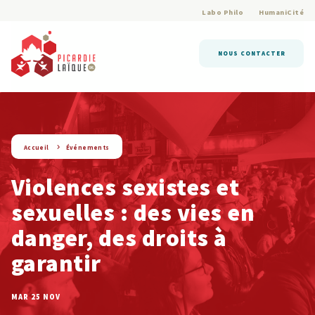
Labo Philo
HumaniCité
NOUS CONTACTER
string(9) « evenement »
Accueil
Événements
Violences sexistes et
sexuelles : des vies en
danger, des droits à
garantir
MAR 25 NOV