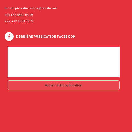
Email:
picardie.laique@laicite.net
Tél:
+32 65 31 64 19
Fax: +32 65 31 72 72
DERNIÈRE PUBLICATION FACEBOOK
Aucune autre publication