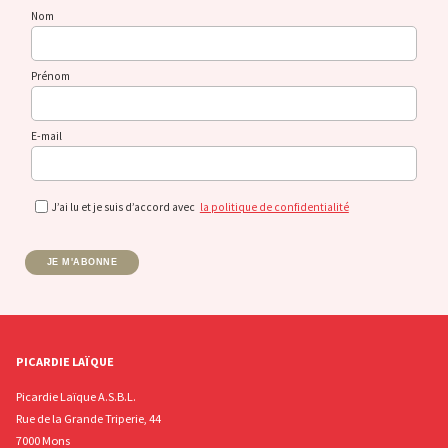
Nom
Prénom
E-mail
J’ai lu et je suis d’accord avec
la politique de confidentialité
JE M'ABONNE
PICARDIE LAÏQUE
Picardie Laïque A.S.B.L.
Rue de la Grande Triperie, 44
7000 Mons