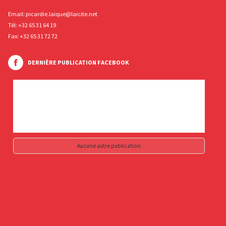
Email:
picardie.laique@laicite.net
Tél:
+32 65 31 64 19
Fax: +32 65 31 72 72
DERNIÈRE PUBLICATION FACEBOOK
Aucune autre publication