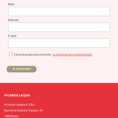
Nom
Prénom
E-mail
J’ai lu et je suis d’accord avec
la politique de confidentialité
JE M'ABONNE
PICARDIE LAÏQUE
Picardie Laïque A.S.B.L.
Rue de la Grande Triperie, 44
7000 Mons