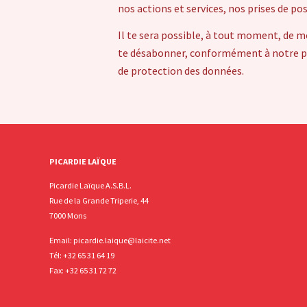
nos actions et services, nos prises de po
Il te sera possible, à tout moment, de m
te désabonner, conformément à notre pol
de protection des données.
PICARDIE LAÏQUE
Picardie Laïque A.S.B.L.
Rue de la Grande Triperie, 44
7000 Mons
Email:
picardie.laique@laicite.net
Tél:
+32 65 31 64 19
Fax: +32 65 31 72 72