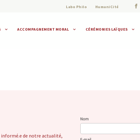
Labo Philo
HumaniCité
S
ACCOMPAGNEMENT MORAL
CÉRÉMONIES LAÏQUES
Assistance morale
Individuelle
Collective
Nom
 informé.e de notre actualité,
E-mail