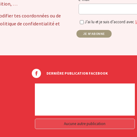
sition, …
odifier tes coordonnées ou de
J’ai lu et je suis d’accord avec
l
itique de confidentialité et
JE M'ABONNE
DERNIÈRE PUBLICATION FACEBOOK
Aucune autre publication