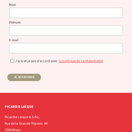
Nom
Prénom
E-mail
J’ai lu et je suis d’accord avec
la politique de confidentialité
JE M'ABONNE
PICARDIE LAÏQUE
Picardie Laïque A.S.B.L.
Rue de la Grande Triperie, 44
7000 Mons