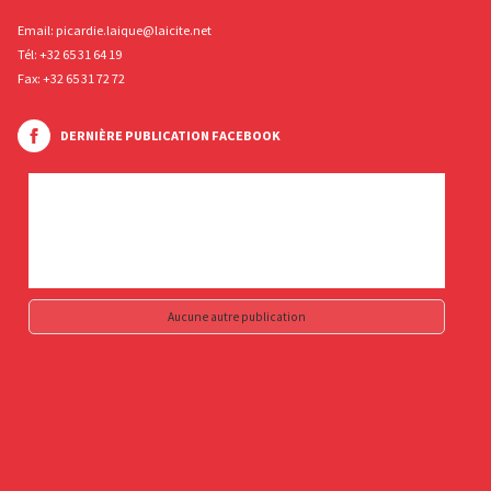
Email:
picardie.laique@laicite.net
Tél:
+32 65 31 64 19
Fax: +32 65 31 72 72
DERNIÈRE PUBLICATION FACEBOOK
Aucune autre publication