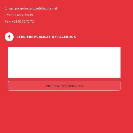
Email:
picardie.laique@laicite.net
Tél:
+32 65 31 64 19
Fax: +32 65 31 72 72
DERNIÈRE PUBLICATION FACEBOOK
Aucune autre publication