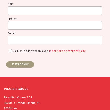
Nom
Prénom
E-mail
J’ai lu et je suis d’accord avec
la politique de confidentialité
JE M'ABONNE
PICARDIE LAÏQUE
Picardie Laïque A.S.B.L.
Rue de la Grande Triperie, 44
7000 Mons