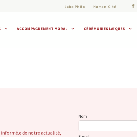
Labo Philo
HumaniCité
S
ACCOMPAGNEMENT MORAL
CÉRÉMONIES LAÏQUES
Assistance morale
Individuelle
Collective
Nom
 informé.e de notre actualité,
E-mail