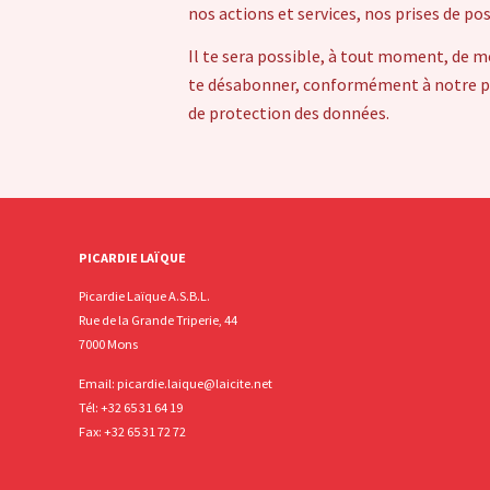
nos actions et services, nos prises de po
Il te sera possible, à tout moment, de m
te désabonner, conformément à notre pol
de protection des données.
PICARDIE LAÏQUE
Picardie Laïque A.S.B.L.
Rue de la Grande Triperie, 44
7000 Mons
Email:
picardie.laique@laicite.net
Tél:
+32 65 31 64 19
Fax: +32 65 31 72 72