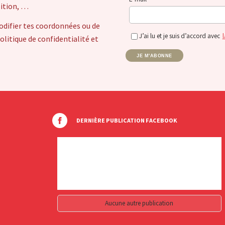
sition, …
odifier tes coordonnées ou de
J’ai lu et je suis d’accord avec
l
itique de confidentialité et
JE M'ABONNE
DERNIÈRE PUBLICATION FACEBOOK
Aucune autre publication