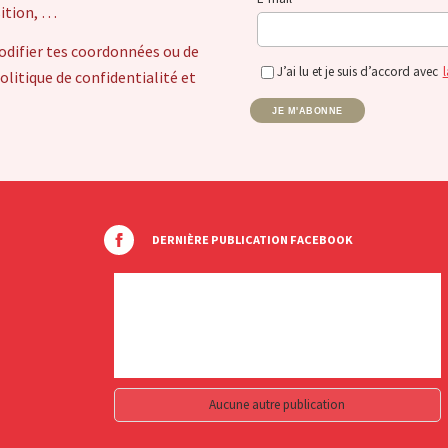
sition, …
odifier tes coordonnées ou de
J’ai lu et je suis d’accord avec
l
itique de confidentialité et
JE M'ABONNE
DERNIÈRE PUBLICATION FACEBOOK
Aucune autre publication