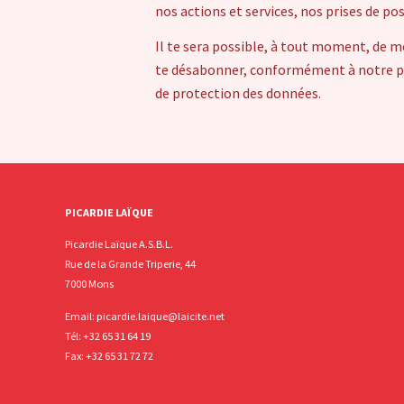
nos actions et services, nos prises de po
Il te sera possible, à tout moment, de m
te désabonner, conformément à notre pol
de protection des données.
PICARDIE LAÏQUE
Picardie Laïque A.S.B.L.
Rue de la Grande Triperie, 44
7000 Mons
Email:
picardie.laique@laicite.net
Tél:
+32 65 31 64 19
Fax: +32 65 31 72 72