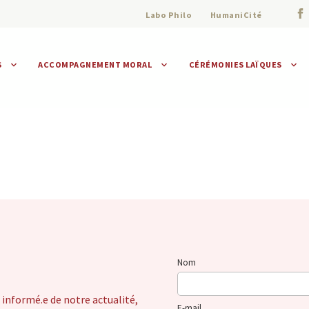
Labo Philo
HumaniCité
S
ACCOMPAGNEMENT MORAL
CÉRÉMONIES LAÏQUES
Assistance morale
Individuelle
Collective
Nom
 informé.e de notre actualité,
E-mail