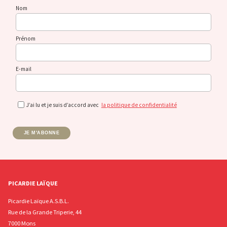
Nom
Prénom
E-mail
J’ai lu et je suis d’accord avec
la politique de confidentialité
JE M'ABONNE
PICARDIE LAÏQUE
Picardie Laïque A.S.B.L.
Rue de la Grande Triperie, 44
7000 Mons