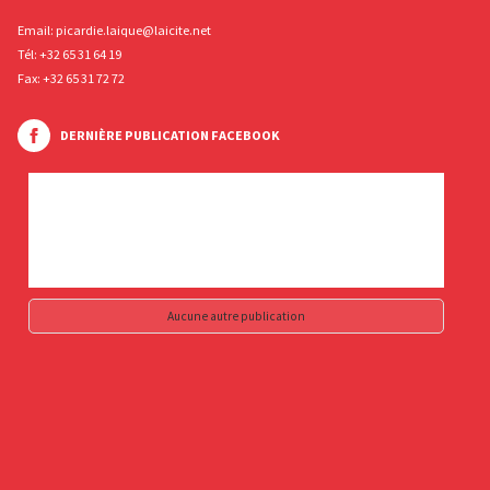
Email:
picardie.laique@laicite.net
Tél:
+32 65 31 64 19
Fax: +32 65 31 72 72
DERNIÈRE PUBLICATION FACEBOOK
Aucune autre publication