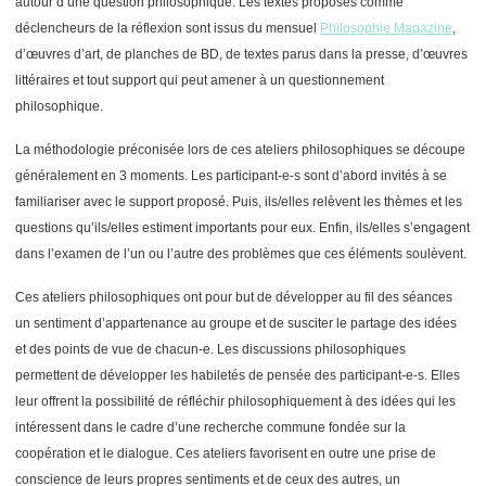
autour d’une question philosophique. Les textes proposés comme
déclencheurs de la réflexion sont issus du mensuel
Philosophie Magazine
,
d’œuvres d’art, de planches de BD, de textes parus dans la presse, d’œuvres
littéraires et tout support qui peut amener à un questionnement
philosophique.
La méthodologie préconisée lors de ces ateliers philosophiques se découpe
généralement en 3 moments. Les participant-e-s sont d’abord invités à se
familiariser avec le support proposé. Puis, ils/elles relèvent les thèmes et les
questions qu’ils/elles estiment importants pour eux. Enfin, ils/elles s’engagent
dans l’examen de l’un ou l’autre des problèmes que ces éléments soulèvent.
Ces ateliers philosophiques ont pour but de développer au fil des séances
un sentiment d’appartenance au groupe et de susciter le partage des idées
et des points de vue de chacun-e. Les discussions philosophiques
permettent de développer les habiletés de pensée des participant-e-s. Elles
leur offrent la possibilité de réfléchir philosophiquement à des idées qui les
intéressent dans le cadre d’une recherche commune fondée sur la
coopération et le dialogue. Ces ateliers favorisent en outre une prise de
conscience de leurs propres sentiments et de ceux des autres, un