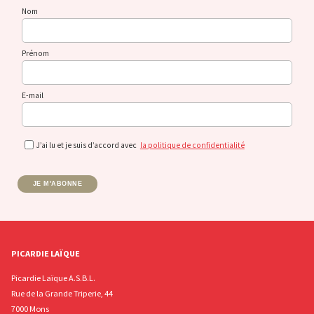
Nom
Prénom
E-mail
J’ai lu et je suis d’accord avec
la politique de confidentialité
JE M'ABONNE
PICARDIE LAÏQUE
Picardie Laïque A.S.B.L.
Rue de la Grande Triperie, 44
7000 Mons