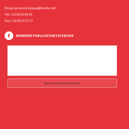
Email:
picardie.laique@laicite.net
Tél:
+32 65 31 64 19
Fax: +32 65 31 72 72
DERNIÈRE PUBLICATION FACEBOOK
Aucune autre publication