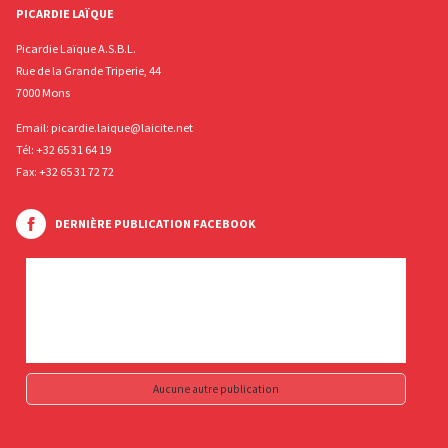
PICARDIE LAÏQUE
Picardie Laïque A.S.B.L.
Rue de la Grande Triperie, 44
7000 Mons
Email:
picardie.laique@laicite.net
Tél:
+32 65 31 64 19
Fax: +32 65 31 72 72
DERNIÈRE PUBLICATION FACEBOOK
Aucune autre publication