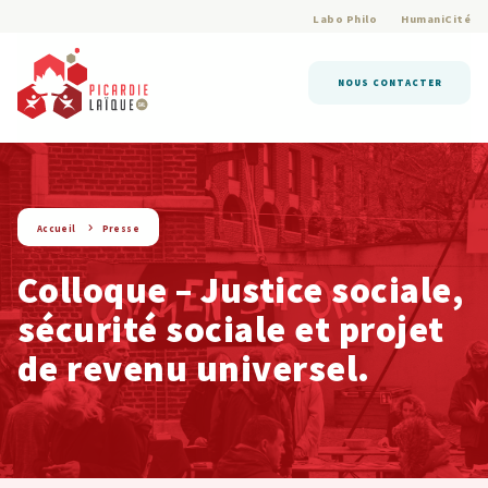
Labo Philo
HumaniCité
NOUS CONTACTER
string(6) « presse »
Accueil
Presse
Colloque – Justice sociale,
sécurité sociale et projet
de revenu universel.