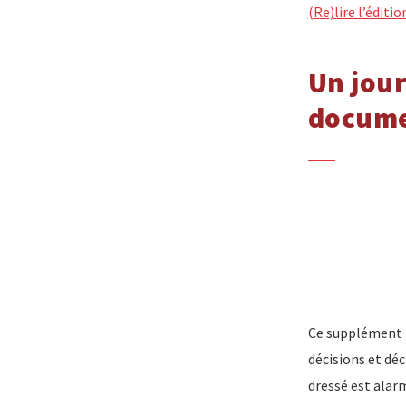
(Re)lire l’éditi
Un jour
docume
Ce supplément re
décisions et dé
dressé est alar