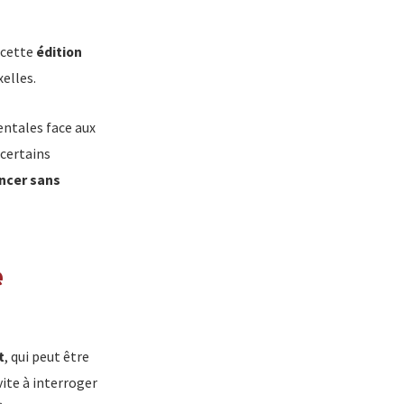
 cette
édition
xelles.
entales face aux
 certains
ncer sans
e
t
, qui peut être
vite à interroger