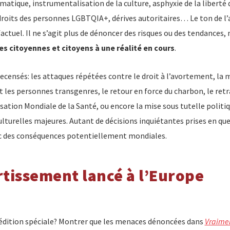
tique, instrumentalisation de la culture, asphyxie de la liberté d
droits des personnes LGBTQIA+, dérives autoritaires… Le ton de l’an
ctuel. Il ne s’agit plus de dénoncer des risques ou des tendances,
es citoyennes et citoyens à une réalité en cours
.
recensés: les attaques répétées contre le droit à l’avortement, la
t les personnes transgenres, le retour en force du charbon, le retr
sation Mondiale de la Santé, ou encore la mise sous tutelle politi
culturelles majeures. Autant de décisions inquiétantes prises en q
c des conséquences potentiellement mondiales.
tissement lancé à l’Europe
 édition spéciale? Montrer que les menaces dénoncées dans
Vraime