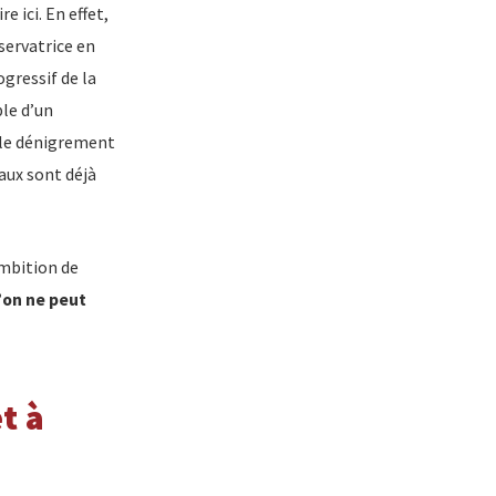
e ici. En effet,
servatrice en
gressif de la
ble d’un
, le dénigrement
aux sont déjà
ambition de
’on ne peut
t à