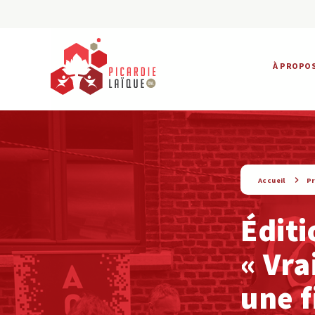
À PROPO
string(6) « presse »
Accueil
P
Éditi
« Vra
une f