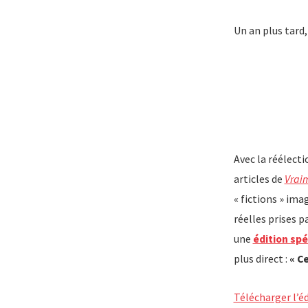
Un an plus tard,
Avec la réélecti
articles de
Vrai
« fictions » im
réelles prises p
une
édition sp
plus direct :
« Ce
Télécharger l’é