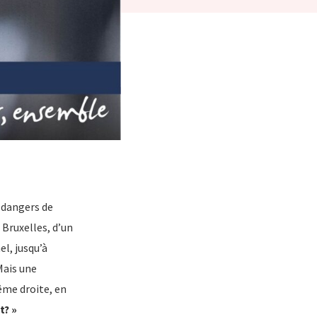
 dangers de
 Bruxelles, d’un
l, jusqu’à
Mais une
rême droite, en
t? »