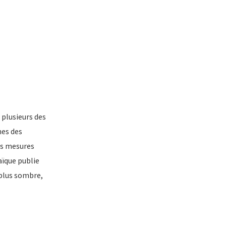
 plusieurs des
nes des
es mesures
aïque publie
 plus sombre,