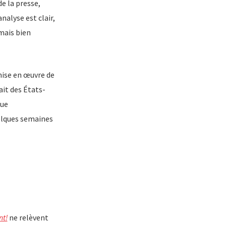
e la presse,
alyse est clair,
 mais bien
 mise en œuvre de
ait des États-
que
uelques semaines
nt!
ne relèvent