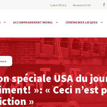
Labo Philo
HumaniCité
S
ACCOMPAGNEMENT MORAL
CÉRÉMONIES LAÏQUES
Assistance morale
Individuelle
Collective
resse
on spéciale USA du jou
iment! »: « Ceci n’est 
iction »