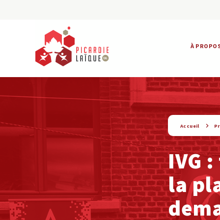
À PROPO
string(6) « presse »
Accueil
P
IVG :
la pl
dema