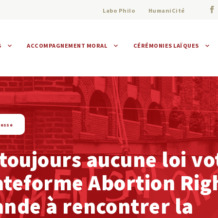
Labo Philo
HumaniCité
S
ACCOMPAGNEMENT MORAL
CÉRÉMONIES LAÏQUES
Assistance morale
Individuelle
Collective
resse
 toujours aucune loi vo
ateforme Abortion Rig
nde à rencontrer la