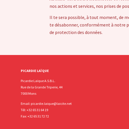
nos actions et services, nos prises de po
Il te sera possible, à tout moment, de m
te désabonner, conformément à notre pol
de protection des données.
PICARDIE LAÏQUE
Picardie Laïque A.S.B.L.
Rue de la Grande Triperie, 44
7000 Mons
Email:
picardie.laique@laicite.net
Tél:
+32 65 31 64 19
Fax: +32 65 31 72 72