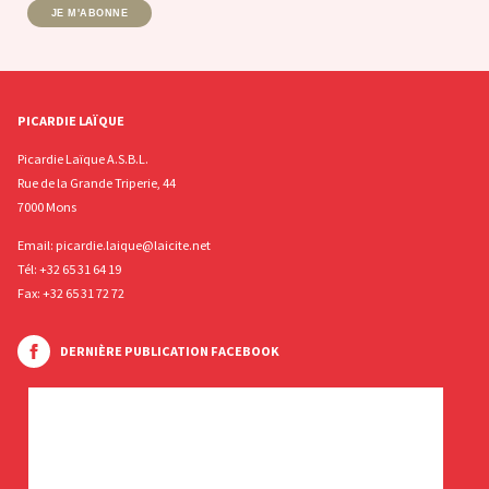
JE M'ABONNE
PICARDIE LAÏQUE
Picardie Laïque A.S.B.L.
Rue de la Grande Triperie, 44
7000 Mons
Email:
picardie.laique@laicite.net
Tél:
+32 65 31 64 19
Fax: +32 65 31 72 72
DERNIÈRE PUBLICATION FACEBOOK