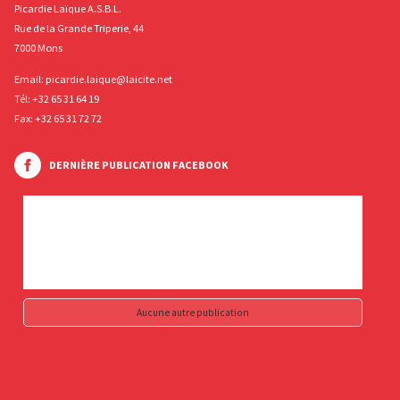
Picardie Laïque A.S.B.L.
Rue de la Grande Triperie, 44
7000 Mons
Email:
picardie.laique@laicite.net
Tél:
+32 65 31 64 19
Fax: +32 65 31 72 72
DERNIÈRE PUBLICATION FACEBOOK
Aucune autre publication