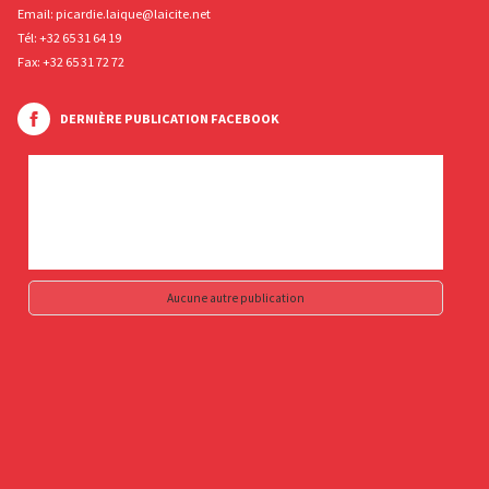
Email:
picardie.laique@laicite.net
Tél:
+32 65 31 64 19
Fax: +32 65 31 72 72
DERNIÈRE PUBLICATION FACEBOOK
Aucune autre publication