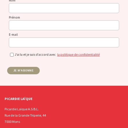
Nom
Prénom
E-mail
J’ai lu et je suis d’accord avec
la politique de confidentialité
JE M'ABONNE
PICARDIE LAÏQUE
Picardie Laïque A.S.B.L.
Rue de la Grande Triperie, 44
7000 Mons