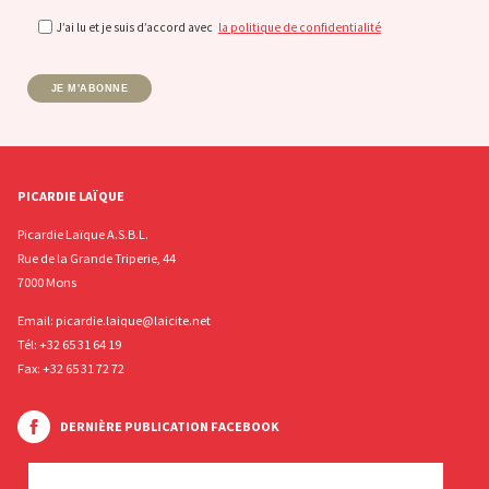
J’ai lu et je suis d’accord avec
la politique de confidentialité
JE M'ABONNE
PICARDIE LAÏQUE
Picardie Laïque A.S.B.L.
Rue de la Grande Triperie, 44
7000 Mons
Email:
picardie.laique@laicite.net
Tél:
+32 65 31 64 19
Fax: +32 65 31 72 72
DERNIÈRE PUBLICATION FACEBOOK