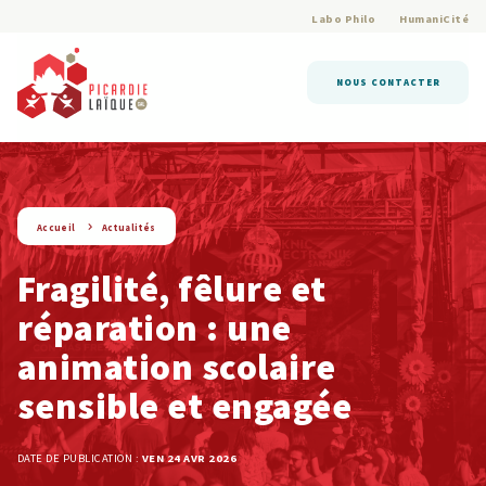
Labo Philo
HumaniCité
NOUS CONTACTER
string(9) « actualite »
Accueil
Actualités
Fragilité, fêlure et
réparation : une
animation scolaire
sensible et engagée
DATE DE PUBLICATION :
VEN 24 AVR 2026